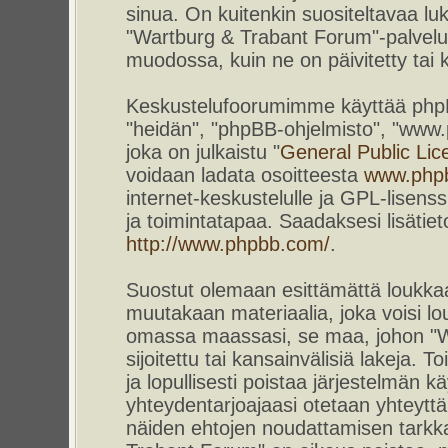
sinua. On kuitenkin suositeltavaa l
"Wartburg & Trabant Forum"-palvelun
muodossa, kuin ne on päivitetty tai k
Keskustelufoorumimme käyttää phpBB-
"heidän", "phpBB-ohjelmisto", "www
joka on julkaistu "
General Public Lic
voidaan ladata osoitteesta
www.php
internet-keskustelulle ja GPL-lisenss
ja toimintatapaa. Saadaksesi lisätiet
http://www.phpbb.com/
.
Suostut olemaan esittämättä loukkaa
muutakaan materiaalia, joka voisi lou
omassa maassasi, se maa, johon "W
sijoitettu tai kansainvälisiä lakeja. 
ja lopullisesti poistaa järjestelmän kä
yhteydentarjoajaasi otetaan yhteyttä.
näiden ehtojen noudattamisen tarkka