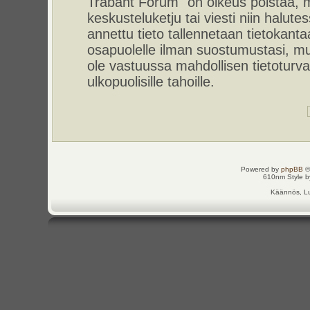
Trabant Forum" on oikeus poistaa, m
keskusteluketju tai viesti niin halut
annettu tieto tallennetaan tietokant
osapuolelle ilman suostumustasi, m
ole vastuussa mahdollisen tietoturv
ulkopuolisille tahoille.
Powered by
phpBB
©
610nm Style by
Käännös, Lu