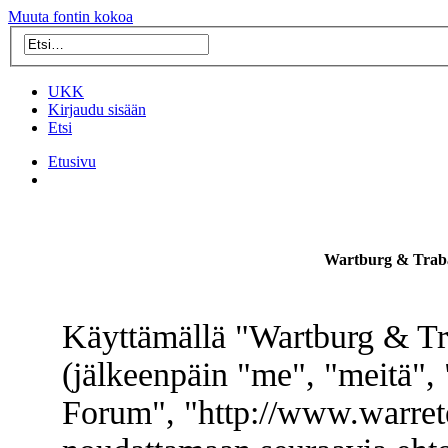
Muuta fontin kokoa
UKK
Kirjaudu sisään
Etsi
Etusivu
Wartburg & Traba
Käyttämällä "Wartburg & Tr
(jälkeenpäin "me", "meitä",
Forum", "http://www.warret