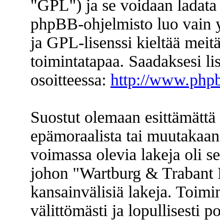
"GPL") ja se voidaan ladata
phpBB-ohjelmisto luo vain y
ja GPL-lisenssi kieltää meitä
toimintatapaa. Saadaksesi li
osoitteessa:
http://www.php
Suostut olemaan esittämättä 
epämoraalista tai muutakaan 
voimassa olevia lakeja oli s
johon "Wartburg & Trabant F
kansainvälisiä lakeja. Toimi
välittömästi ja lopullisesti p