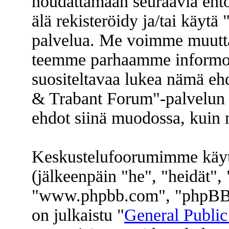
noudattamaan seuraavia ehtoj
älä rekisteröidy ja/tai käyt
palvelua. Me voimme muuttaa
teemme parhaamme informoi
suositeltavaa lukea nämä eh
& Trabant Forum"-palvelun k
ehdot siinä muodossa, kuin ne
Keskustelufoorumimme käyt
(jälkeenpäin "he", "heidät"
"www.phpbb.com", "phpBB 
on julkaistu "
General Public