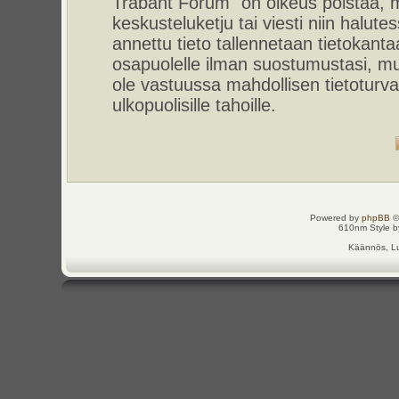
Trabant Forum" on oikeus poistaa, m
keskusteluketju tai viesti niin halut
annettu tieto tallennetaan tietokant
osapuolelle ilman suostumustasi, m
ole vastuussa mahdollisen tietoturv
ulkopuolisille tahoille.
Powered by
phpBB
©
610nm Style by
Käännös, Lu