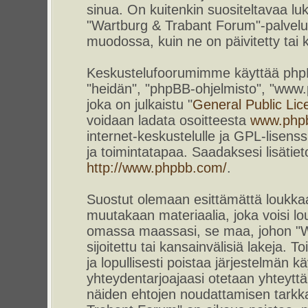
sinua. On kuitenkin suositeltavaa l
"Wartburg & Trabant Forum"-palvelun
muodossa, kuin ne on päivitetty tai k
Keskustelufoorumimme käyttää phpBB-
"heidän", "phpBB-ohjelmisto", "www
joka on julkaistu "
General Public Lic
voidaan ladata osoitteesta
www.php
internet-keskustelulle ja GPL-lisenss
ja toimintatapaa. Saadaksesi lisätiet
http://www.phpbb.com/
.
Suostut olemaan esittämättä loukkaa
muutakaan materiaalia, joka voisi lou
omassa maassasi, se maa, johon "W
sijoitettu tai kansainvälisiä lakeja. 
ja lopullisesti poistaa järjestelmän kä
yhteydentarjoajaasi otetaan yhteyttä.
näiden ehtojen noudattamisen tarkka