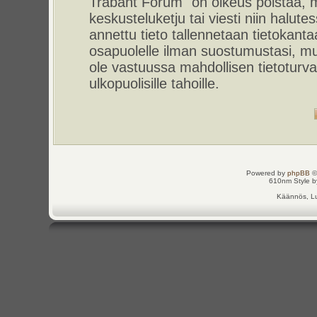
Trabant Forum" on oikeus poistaa, m
keskusteluketju tai viesti niin halut
annettu tieto tallennetaan tietokant
osapuolelle ilman suostumustasi, m
ole vastuussa mahdollisen tietoturv
ulkopuolisille tahoille.
Powered by
phpBB
©
610nm Style by
Käännös, Lu