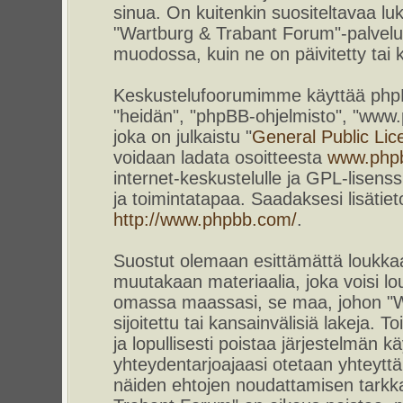
sinua. On kuitenkin suositeltavaa l
"Wartburg & Trabant Forum"-palvelun
muodossa, kuin ne on päivitetty tai k
Keskustelufoorumimme käyttää phpBB-
"heidän", "phpBB-ohjelmisto", "www
joka on julkaistu "
General Public Lic
voidaan ladata osoitteesta
www.php
internet-keskustelulle ja GPL-lisenss
ja toimintatapaa. Saadaksesi lisätiet
http://www.phpbb.com/
.
Suostut olemaan esittämättä loukkaa
muutakaan materiaalia, joka voisi lou
omassa maassasi, se maa, johon "W
sijoitettu tai kansainvälisiä lakeja. 
ja lopullisesti poistaa järjestelmän kä
yhteydentarjoajaasi otetaan yhteyttä.
näiden ehtojen noudattamisen tarkka