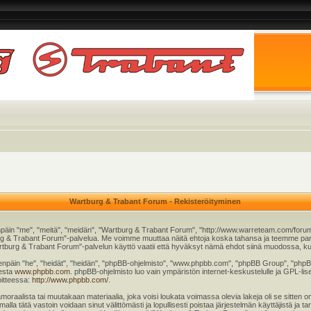
Wartburg & Trabant Forum - Rekisteröityminen
päin "me", "meitä", "meidän", "Wartburg & Trabant Forum", "http://www.warreteam.com/forum"
rtburg & Trabant Forum"-palvelua. Me voimme muuttaa näitä ehtoja koska tahansa ja teemme
tburg & Trabant Forum"-palvelun käyttö vaatii että hyväksyt nämä ehdot siinä muodossa, kuin 
äin "he", "heidät", "heidän", "phpBB-ohjelmisto", "www.phpbb.com", "phpBB Group", "phpBB T
eesta
www.phpbb.com
. phpBB-ohjelmisto luo vain ympäristön internet-keskustelulle ja GPL-lise
oitteessa:
http://www.phpbb.com/
.
moraalista tai muutakaan materiaalia, joka voisi loukata voimassa olevia lakeja oli se sitt
imalla tätä vastoin voidaan sinut välittömästi ja lopullisesti poistaa järjestelmän käyttäjistä ja 