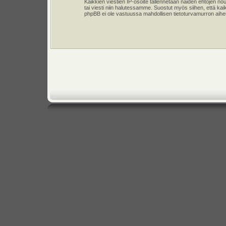
Kaikkien viestien IP-osoite tallennetaan näiden ehtojen n
tai viesti niin halutessamme. Suostut myös siihen, että kai
phpBB ei ole vastuussa mahdollisen tietoturvamurron aiheut