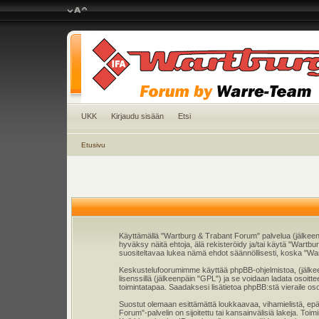
UKK
Kirjaudu sisään
Etsi
Etusivu
Käyttämällä "Wartburg & Trabant Forum" palvelua (jälkeen
hyväksy näitä ehtoja, älä rekisteröidy ja/tai käytä "Wa
suositeltavaa lukea nämä ehdot säännöllisesti, koska "War
Keskustelufoorumimme käyttää phpBB-ohjelmistoa, (jälkeenp
lisenssillä (jälkeenpäin "GPL") ja se voidaan ladata osoitt
toimintatapaa. Saadaksesi lisätietoa phpBB:stä vieraile os
Suostut olemaan esittämättä loukkaavaa, vihamielistä, epä
Forum"-palvelin on sijoitettu tai kansainvälisiä lakeja. Toim