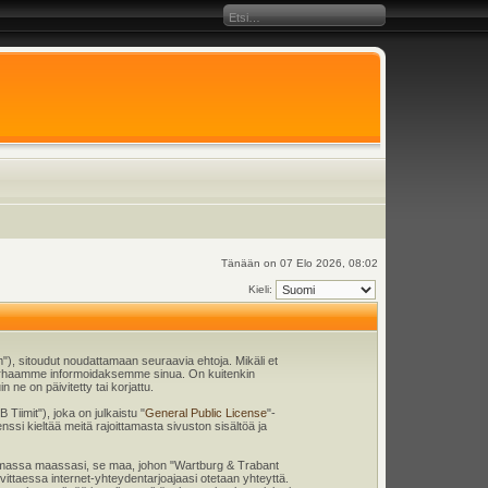
Tänään on 07 Elo 2026, 08:02
Kieli:
), sitoudut noudattamaan seuraavia ehtoja. Mikäli et
 parhaamme informoidaksemme sinua. On kuitenkin
ne on päivitetty tai korjattu.
iimit"), joka on julkaistu "
General Public License
"-
nssi kieltää meitä rajoittamasta sivuston sisältöä ja
en omassa maassasi, se maa, johon "Wartburg & Trabant
tarvittaessa internet-yhteydentarjoajaasi otetaan yhteyttä.