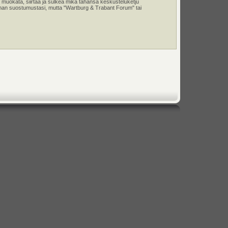
 muokata, siirtää ja sulkea mikä tahansa keskusteluketju
e ilman suostumustasi, mutta "Wartburg & Trabant Forum" tai