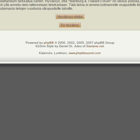
oudattamisen tarkkailua varten. Hyväksyt, että "Wartburg & Trabant Forum" on oikeus poistaa,
kki yllä annettu tieto tallennetaan tietokantaan. Tätä tietoa ei anneta kolmannelle osapuolell
tamasta tietojen vuodosta ulkopuolisille tahoille.
Powered by
phpBB
© 2000, 2002, 2005, 2007 phpBB Group
610nm Style by Daniel St. Jules of
Gamexe.net
Käännös, Lurttinen,
www.phpbbsuomi.com