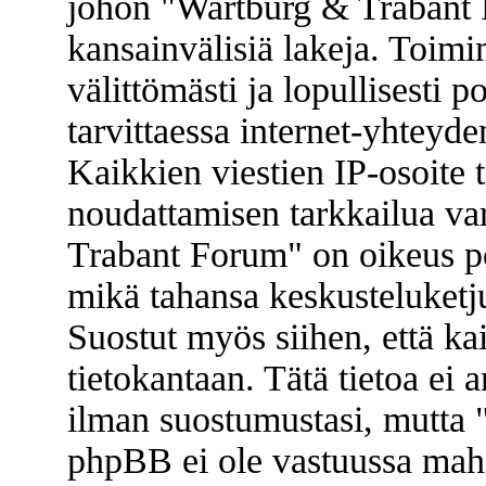
johon "Wartburg & Trabant F
kansainvälisiä lakeja. Toimi
välittömästi ja lopullisesti p
tarvittaessa internet-yhteyde
Kaikkien viestien IP-osoite 
noudattamisen tarkkailua va
Trabant Forum" on oikeus poi
mikä tahansa keskusteluketju
Suostut myös siihen, että kai
tietokantaan. Tätä tietoa ei
ilman suostumustasi, mutta
phpBB ei ole vastuussa mahd