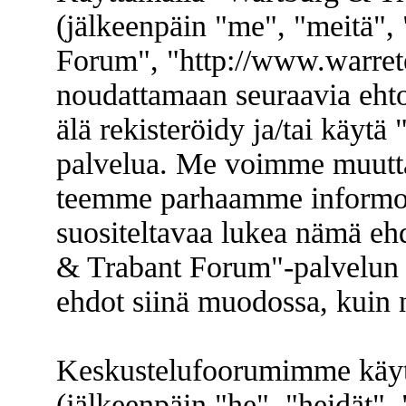
(jälkeenpäin "me", "meitä",
Forum", "http://www.warret
noudattamaan seuraavia ehtoj
älä rekisteröidy ja/tai käyt
palvelua. Me voimme muuttaa
teemme parhaamme informoi
suositeltavaa lukea nämä eh
& Trabant Forum"-palvelun k
ehdot siinä muodossa, kuin ne
Keskustelufoorumimme käyt
(jälkeenpäin "he", "heidät"