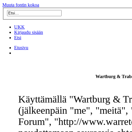
Muuta fontin kokoa
UKK
Kirjaudu sisään
Etsi
Etusivu
Wartburg & Traba
Käyttämällä "Wartburg & Tr
(jälkeenpäin "me", "meitä",
Forum", "http://www.warret