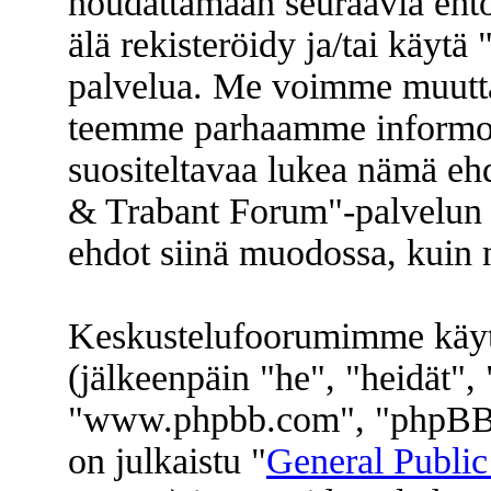
noudattamaan seuraavia ehtoj
älä rekisteröidy ja/tai käyt
palvelua. Me voimme muuttaa
teemme parhaamme informoi
suositeltavaa lukea nämä eh
& Trabant Forum"-palvelun k
ehdot siinä muodossa, kuin ne
Keskustelufoorumimme käyt
(jälkeenpäin "he", "heidät"
"www.phpbb.com", "phpBB 
on julkaistu "
General Public