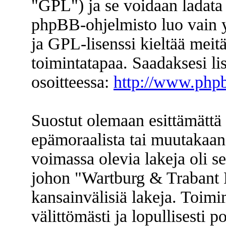
"GPL") ja se voidaan ladata
phpBB-ohjelmisto luo vain y
ja GPL-lisenssi kieltää meitä
toimintatapaa. Saadaksesi li
osoitteessa:
http://www.php
Suostut olemaan esittämättä 
epämoraalista tai muutakaan 
voimassa olevia lakeja oli s
johon "Wartburg & Trabant F
kansainvälisiä lakeja. Toimi
välittömästi ja lopullisesti p