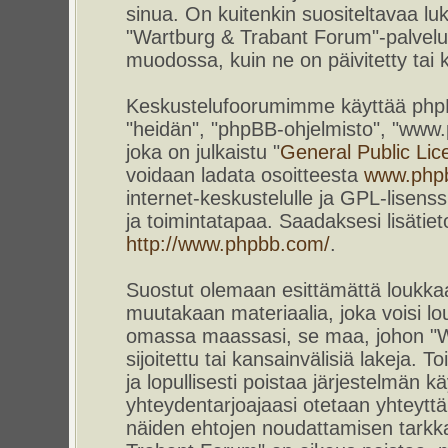
sinua. On kuitenkin suositeltavaa l
"Wartburg & Trabant Forum"-palvelun
muodossa, kuin ne on päivitetty tai k
Keskustelufoorumimme käyttää phpBB-
"heidän", "phpBB-ohjelmisto", "www
joka on julkaistu "
General Public Lic
voidaan ladata osoitteesta
www.php
internet-keskustelulle ja GPL-lisenss
ja toimintatapaa. Saadaksesi lisätiet
http://www.phpbb.com/
.
Suostut olemaan esittämättä loukkaa
muutakaan materiaalia, joka voisi lou
omassa maassasi, se maa, johon "W
sijoitettu tai kansainvälisiä lakeja. 
ja lopullisesti poistaa järjestelmän kä
yhteydentarjoajaasi otetaan yhteyttä.
näiden ehtojen noudattamisen tarkka