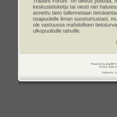
Trabant Forum" on oikeus poistaa, m
keskusteluketju tai viesti niin halut
annettu tieto tallennetaan tietokant
osapuolelle ilman suostumustasi, m
ole vastuussa mahdollisen tietoturv
ulkopuolisille tahoille.
Powered by
phpBB
©
610nm Style by
Käännös, Lu