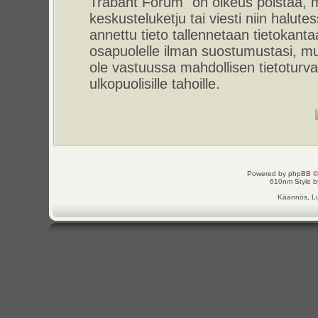
Trabant Forum" on oikeus poistaa, m
keskusteluketju tai viesti niin halut
annettu tieto tallennetaan tietokant
osapuolelle ilman suostumustasi, m
ole vastuussa mahdollisen tietoturv
ulkopuolisille tahoille.
Powered by
phpBB
©
610nm Style by
Käännös, Lu