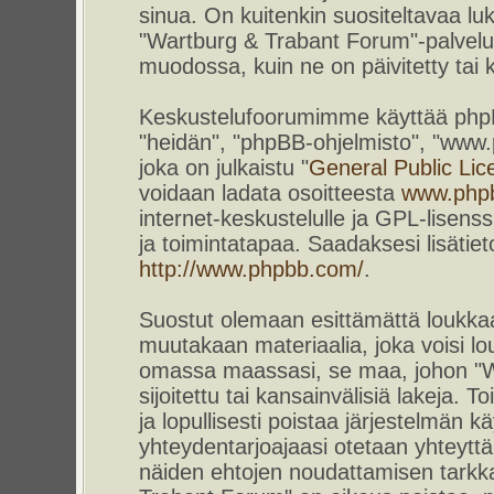
sinua. On kuitenkin suositeltavaa l
"Wartburg & Trabant Forum"-palvelun
muodossa, kuin ne on päivitetty tai k
Keskustelufoorumimme käyttää phpBB-
"heidän", "phpBB-ohjelmisto", "www
joka on julkaistu "
General Public Lic
voidaan ladata osoitteesta
www.php
internet-keskustelulle ja GPL-lisenss
ja toimintatapaa. Saadaksesi lisätiet
http://www.phpbb.com/
.
Suostut olemaan esittämättä loukkaa
muutakaan materiaalia, joka voisi lou
omassa maassasi, se maa, johon "W
sijoitettu tai kansainvälisiä lakeja. 
ja lopullisesti poistaa järjestelmän kä
yhteydentarjoajaasi otetaan yhteyttä.
näiden ehtojen noudattamisen tarkka