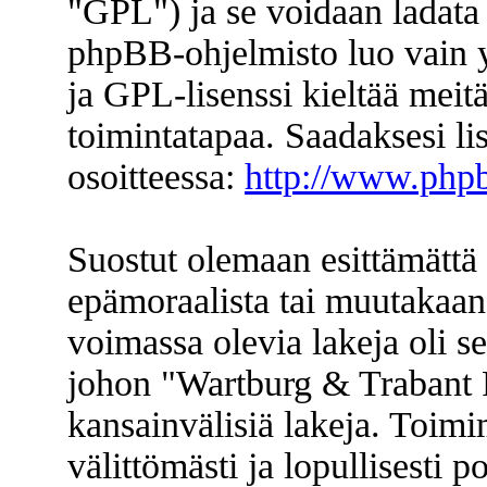
"GPL") ja se voidaan ladata
phpBB-ohjelmisto luo vain y
ja GPL-lisenssi kieltää meitä
toimintatapaa. Saadaksesi li
osoitteessa:
http://www.php
Suostut olemaan esittämättä 
epämoraalista tai muutakaan 
voimassa olevia lakeja oli s
johon "Wartburg & Trabant F
kansainvälisiä lakeja. Toimi
välittömästi ja lopullisesti p