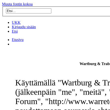
Muuta fontin kokoa
UKK
Kirjaudu sisään
Etsi
Etusivu
Wartburg & Traba
Käyttämällä "Wartburg & Tr
(jälkeenpäin "me", "meitä",
Forum", "http://www.warret