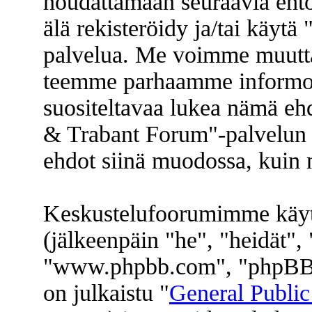
noudattamaan seuraavia ehtoj
älä rekisteröidy ja/tai käyt
palvelua. Me voimme muuttaa
teemme parhaamme informoi
suositeltavaa lukea nämä eh
& Trabant Forum"-palvelun k
ehdot siinä muodossa, kuin ne
Keskustelufoorumimme käyt
(jälkeenpäin "he", "heidät"
"www.phpbb.com", "phpBB 
on julkaistu "
General Public