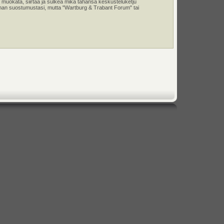
 muokata, siirtää ja sulkea mikä tahansa keskusteluketju
e ilman suostumustasi, mutta "Wartburg & Trabant Forum" tai