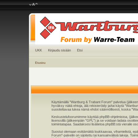
UKK
Kirjaudu sisään
Etsi
Etusivu
Käyttämällä "Wartburg & Trabant Forum" palvelua (jälkeen
hyväksy näitä ehtoja, älä rekisteröidy ja/tai käytä "Wa
suositeltavaa lukea nämä ehdot säännöllisesti, koska "War
Keskustelufoorumimme käyttää phpBB-ohjelmistoa, (jälkeenp
lisenssillä (jälkeenpäin "GPL") ja se voidaan ladata osoitt
toimintatapaa. Saadaksesi lisätietoa phpBB:stä vieraile os
Suostut olemaan esittämättä loukkaavaa, vihamielistä, epä
Forum"-palvelin on sijoitettu tai kansainvälisiä lakeja. Toim