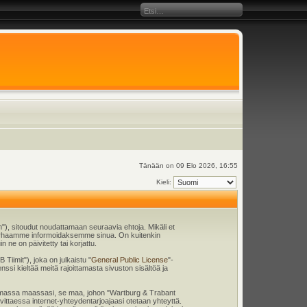
Tänään on 09 Elo 2026, 16:55
Kieli:
), sitoudut noudattamaan seuraavia ehtoja. Mikäli et
 parhaamme informoidaksemme sinua. On kuitenkin
ne on päivitetty tai korjattu.
iimit"), joka on julkaistu "
General Public License
"-
nssi kieltää meitä rajoittamasta sivuston sisältöä ja
en omassa maassasi, se maa, johon "Wartburg & Trabant
tarvittaessa internet-yhteydentarjoajaasi otetaan yhteyttä.