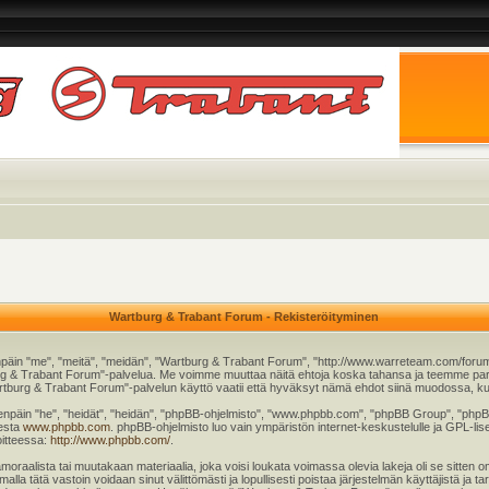
Wartburg & Trabant Forum - Rekisteröityminen
päin "me", "meitä", "meidän", "Wartburg & Trabant Forum", "http://www.warreteam.com/forum"
rtburg & Trabant Forum"-palvelua. Me voimme muuttaa näitä ehtoja koska tahansa ja teemme
tburg & Trabant Forum"-palvelun käyttö vaatii että hyväksyt nämä ehdot siinä muodossa, kuin 
äin "he", "heidät", "heidän", "phpBB-ohjelmisto", "www.phpbb.com", "phpBB Group", "phpBB T
eesta
www.phpbb.com
. phpBB-ohjelmisto luo vain ympäristön internet-keskustelulle ja GPL-lise
oitteessa:
http://www.phpbb.com/
.
moraalista tai muutakaan materiaalia, joka voisi loukata voimassa olevia lakeja oli se sitt
imalla tätä vastoin voidaan sinut välittömästi ja lopullisesti poistaa järjestelmän käyttäjistä ja 