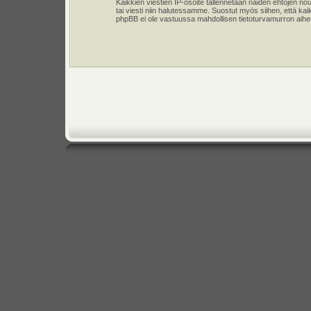
Kaikkien viestien IP-osoite tallennetaan näiden ehtojen n
tai viesti niin halutessamme. Suostut myös siihen, että kai
phpBB ei ole vastuussa mahdollisen tietoturvamurron aiheut