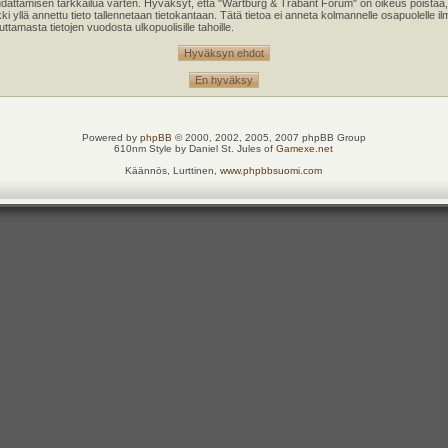
oudattamisen tarkkailua varten. Hyväksyt, että "Wartburg & Trabant Forum" on oikeus poistaa,
kki yllä annettu tieto tallennetaan tietokantaan. Tätä tietoa ei anneta kolmannelle osapuolell
tamasta tietojen vuodosta ulkopuolisille tahoille.
Powered by
phpBB
© 2000, 2002, 2005, 2007 phpBB Group
610nm Style by Daniel St. Jules of
Gamexe.net
Käännös, Lurttinen,
www.phpbbsuomi.com