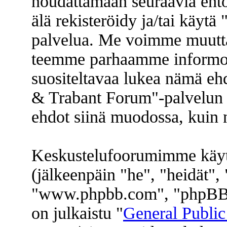
noudattamaan seuraavia ehtoj
älä rekisteröidy ja/tai käyt
palvelua. Me voimme muuttaa
teemme parhaamme informoi
suositeltavaa lukea nämä eh
& Trabant Forum"-palvelun k
ehdot siinä muodossa, kuin ne
Keskustelufoorumimme käyt
(jälkeenpäin "he", "heidät"
"www.phpbb.com", "phpBB 
on julkaistu "
General Public