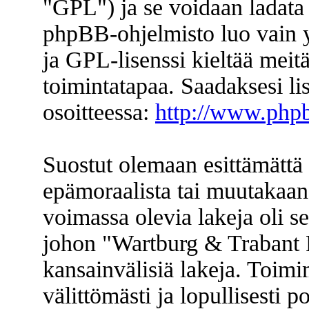
"GPL") ja se voidaan ladata
phpBB-ohjelmisto luo vain y
ja GPL-lisenssi kieltää meitä
toimintatapaa. Saadaksesi li
osoitteessa:
http://www.php
Suostut olemaan esittämättä 
epämoraalista tai muutakaan 
voimassa olevia lakeja oli s
johon "Wartburg & Trabant F
kansainvälisiä lakeja. Toimi
välittömästi ja lopullisesti p