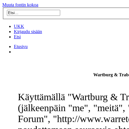
Muuta fontin kokoa
UKK
Kirjaudu sisään
Etsi
Etusivu
Wartburg & Traba
Käyttämällä "Wartburg & Tr
(jälkeenpäin "me", "meitä",
Forum", "http://www.warret