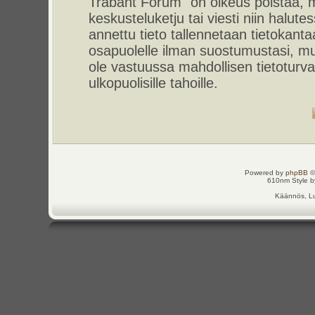
Trabant Forum" on oikeus poistaa, m
keskusteluketju tai viesti niin halut
annettu tieto tallennetaan tietokant
osapuolelle ilman suostumustasi, m
ole vastuussa mahdollisen tietoturv
ulkopuolisille tahoille.
Powered by
phpBB
©
610nm Style by
Käännös, Lu