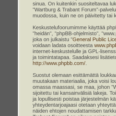
sinua. On kuitenkin suositeltavaa l
"Wartburg & Trabant Forum"-palvelun
muodossa, kuin ne on päivitetty tai k
Keskustelufoorumimme käyttää phpBB-
"heidän", "phpBB-ohjelmisto", "www
joka on julkaistu "
General Public Lic
voidaan ladata osoitteesta
www.php
internet-keskustelulle ja GPL-lisenss
ja toimintatapaa. Saadaksesi lisätiet
http://www.phpbb.com/
.
Suostut olemaan esittämättä loukkaa
muutakaan materiaalia, joka voisi lou
omassa maassasi, se maa, johon "W
sijoitettu tai kansainvälisiä lakeja. 
ja lopullisesti poistaa järjestelmän kä
yhteydentarjoajaasi otetaan yhteyttä.
näiden ehtojen noudattamisen tarkka