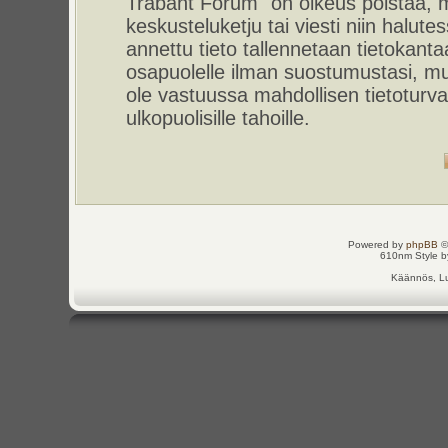
Trabant Forum" on oikeus poistaa, m
keskusteluketju tai viesti niin halut
annettu tieto tallennetaan tietokant
osapuolelle ilman suostumustasi, m
ole vastuussa mahdollisen tietoturv
ulkopuolisille tahoille.
Powered by
phpBB
©
610nm Style by
Käännös, Lu