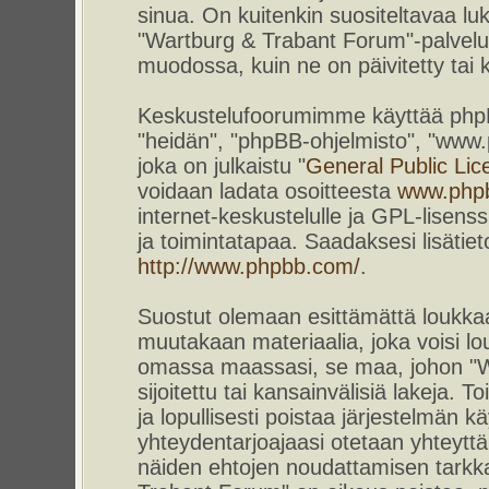
sinua. On kuitenkin suositeltavaa l
"Wartburg & Trabant Forum"-palvelun
muodossa, kuin ne on päivitetty tai k
Keskustelufoorumimme käyttää phpBB-
"heidän", "phpBB-ohjelmisto", "www
joka on julkaistu "
General Public Lic
voidaan ladata osoitteesta
www.php
internet-keskustelulle ja GPL-lisenss
ja toimintatapaa. Saadaksesi lisätiet
http://www.phpbb.com/
.
Suostut olemaan esittämättä loukkaa
muutakaan materiaalia, joka voisi lou
omassa maassasi, se maa, johon "W
sijoitettu tai kansainvälisiä lakeja. 
ja lopullisesti poistaa järjestelmän kä
yhteydentarjoajaasi otetaan yhteyttä.
näiden ehtojen noudattamisen tarkka