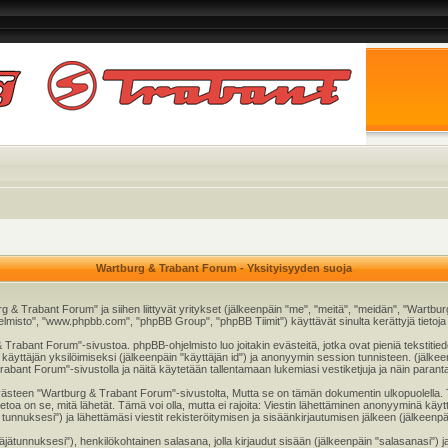
Wartburg & Trabant Forum - Yksityisyyden suoja
rg & Trabant Forum" ja siihen liittyvät yritykset (jälkeenpäin "me", "meitä", "meidän", "Wart
elmisto", "www.phpbb.com", "phpBB Group", "phpBB Tiimit") käyttävät sinulta kerättyjä tietoja (
 Trabant Forum"-sivustoa. phpBB-ohjelmisto luo joitakin evästeitä, jotka ovat pieniä tekstitied
n käyttäjän yksilöimiseksi (jälkeenpäin "käyttäjän id") ja anonyymin session tunnisteen. (jälk
Trabant Forum"-sivustolla ja näitä käytetään tallentamaan lukemiasi vestiketjuja ja näin para
en "Wartburg & Trabant Forum"-sivustolta, Mutta se on tämän dokumentin ulkopuolella. Tämä o
etoa on se, mitä lähetät. Tämä voi olla, mutta ei rajoita: Viestin lähettäminen anonyyminä käyt
nnuksesi") ja lähettämäsi viestit rekisteröitymisen ja sisäänkirjautumisen jälkeen (jälkeenpäi
yttäjätunnuksesi"), henkilökohtainen salasana, jolla kirjaudut sisään (jälkeenpäin "salasanasi")