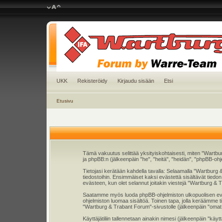
UKK
Rekisteröidy
Kirjaudu sisään
Etsi
Etusivu
Tämä vakuutus selittää yksityiskohtaisesti, miten "Wartbu
ja phpBB:n (jälkeenpäin "he", "heitä", "heidän", "phpBB-ohj
Tietojasi kerätään kahdella tavalla: Selaamalla "Wartburg &
tiedostoihin. Ensimmäiset kaksi evästettä sisältävät tiedo
evästeen, kun olet selannut joitakin viestejä "Wartburg & 
Saatamme myös luoda phpBB-ohjelmiston ulkopuolisen eväste
ohjelmiston luomaa sisältöä. Toinen tapa, jolla keräämme ti
"Wartburg & Trabant Forum"-sivustolle (jälkeenpäin "omat tu
Käyttäjätiliin tallennetaan ainakin nimesi (jälkeenpäin "kä