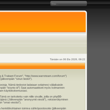
Tänään on 06 Elo 2026, 09:22
burg & Trabant Forum", "http://www.warreteam.com/forum")
jälkeenpäin "sinun tiedot").
ostoja. Nämä tiedostot ladataan selaimesi väliaikaisiin
eenpäin "istunto id") Saat automaattiseti myös kolmannen
ntaen käyttökokemustasi.
n tarkoitettu vain niille sivuille, joilla on phpBB-
täjänä (Jälkeenpäin "anonyymit viestit"), rekisteröityminen
n "omat viestisi").
 ja henkilökohtainen toimiva sähköpostiosoite (jälkeenpäin