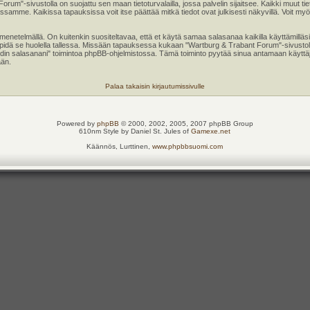
 Forum"-sivustolla on suojattu sen maan tietoturvalailla, jossa palvelin sijaitsee. Kaikki muut 
samme. Kaikissa tapauksissa voit itse päättää mitkä tiedot ovat julkisesti näkyvillä. Voit myös 
enetelmällä. On kuitenkin suositeltavaa, että et käytä samaa salasanaa kaikilla käyttämilläsi
ten pidä se huolella tallessa. Missään tapauksessa kukaan "Wartburg & Trabant Forum"-sivustol
hdin salasanani" toimintoa phpBB-ohjelmistossa. Tämä toiminto pyytää sinua antamaan käyttä
ään.
Palaa takaisin kirjautumissivulle
Powered by
phpBB
© 2000, 2002, 2005, 2007 phpBB Group
610nm Style by Daniel St. Jules of
Gamexe.net
Käännös, Lurttinen,
www.phpbbsuomi.com