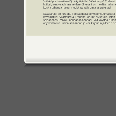
"sähköpostiosoitteesi"). Käyttäjätilisi "Wartburg & Trabant
lisäksi, joita vaadimme rekisteröityessä on meidän hallinnas
koska tahansa haluat muokkaamalla omia asetuksiasi.
Salasanasi on turvattu koodaamalla se yhdensuuntaisella m
käyttäjätiliisi "Wartburg & Trabant Forum"-sivustolla, jo
salasanaasi. Mikäli unohdat salasanasi. Voit käyttää "uno
ohjelmisto luo uuden salasanan ja voit kirjautua jälleen sis