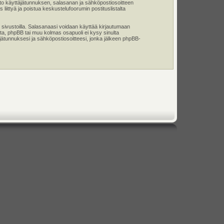
tieto käyttäjätunnuksen, salasanan ja sähköpostiosoitteen
liittyä ja poistua keskustelufoorumin postituslistalta
 sivustoilla. Salasanaasi voidaan käyttää kirjautumaan
ta, phpBB tai muu kolmas osapuoli ei kysy sinulta
jätunnuksesi ja sähköpostiosoitteesi, jonka jälkeen phpBB-