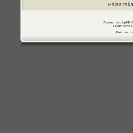
Palaa takai
Powered by
phpBB
©
610nm Style by
Käännös, Lu