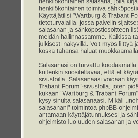
henkilökohtainen salasana, jolla kirj
henkilökohtainen toimiva sähköpostio
Käyttäjätilisi "Wartburg & Trabant F
tietoturvalailla, jossa palvelin sijait
salasanan ja sähköpostiosoitteen lis
meidän hallinnassamme. Kaikissa tap
julkisesti näkyvillä. Voit myös liittyä
koska tahansa haluat muokkaamalla 
Salasanasi on turvattu koodaamalla
kuitenkin suositeltavaa, että et käyt
sivustoilla. Salasanaasi voidaan käyt
Trabant Forum"-sivustolla, joten pid
kukaan "Wartburg & Trabant Forum"-
kysy sinulta salasanaasi. Mikäli uno
salasanani" toimintoa phpBB-ohjelm
antamaan käyttäjätunnuksesi ja sähk
ohjelmisto luo uuden salasanan ja voi