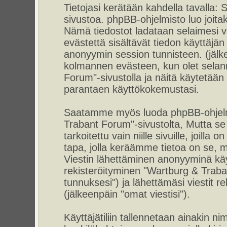
Tietojasi kerätään kahdella tavalla
sivustoa. phpBB-ohjelmisto luo joitaki
Nämä tiedostot ladataan selaimesi vä
evästettä sisältävät tiedon käyttäjän 
anonyymin session tunnisteen. (jälke
kolmannen evästeen, kun olet selann
Forum"-sivustolla ja näitä käytetään 
parantaen käyttökokemustasi.
Saatamme myös luoda phpBB-ohjelmi
Trabant Forum"-sivustolta, Mutta s
tarkoitettu vain niille sivuille, joil
tapa, jolla keräämme tietoa on se, mi
Viestin lähettäminen anonyyminä käyt
rekisteröityminen "Wartburg & Traba
tunnuksesi") ja lähettämäsi viestit r
(jälkeenpäin "omat viestisi").
Käyttäjätiliin tallennetaan ainakin ni