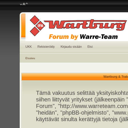
UKK
Rekisteröidy
Kirjaudu sisään
Etsi
Etusivu
Wartburg & Trab
Tämä vakuutus selittää yksityiskoht
siihen liittyvät yritykset (jälkeenpä
Forum", "http://www.warreteam.com/f
"heidän", "phpBB-ohjelmisto", "www
käyttävät sinulta kerättyjä tietoja (jä