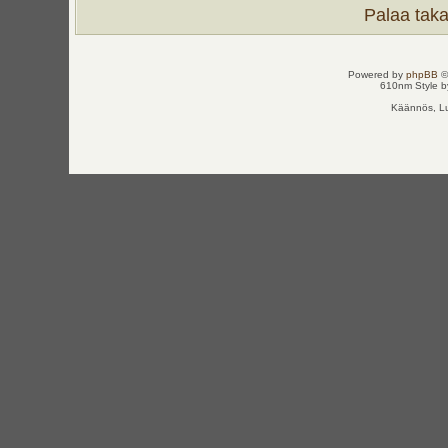
Palaa takai
Powered by
phpBB
©
610nm Style by
Käännös, Lu