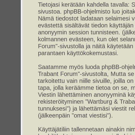
Tietojasi kerätään kahdella tavalla
sivustoa. phpBB-ohjelmisto luo joitaki
Nämä tiedostot ladataan selaimesi vä
evästettä sisältävät tiedon käyttäjän 
anonyymin session tunnisteen. (jälke
kolmannen evästeen, kun olet selann
Forum"-sivustolla ja näitä käytetään 
parantaen käyttökokemustasi.
Saatamme myös luoda phpBB-ohjelmi
Trabant Forum"-sivustolta, Mutta s
tarkoitettu vain niille sivuille, joil
tapa, jolla keräämme tietoa on se, mi
Viestin lähettäminen anonyyminä käyt
rekisteröityminen "Wartburg & Traba
tunnuksesi") ja lähettämäsi viestit r
(jälkeenpäin "omat viestisi").
Käyttäjätiliin tallennetaan ainakin ni