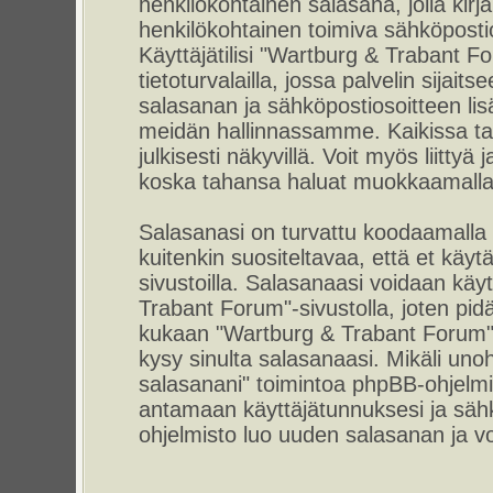
henkilökohtainen salasana, jolla kirj
henkilökohtainen toimiva sähköpostio
Käyttäjätilisi "Wartburg & Trabant F
tietoturvalailla, jossa palvelin sijait
salasanan ja sähköpostiosoitteen lis
meidän hallinnassamme. Kaikissa tap
julkisesti näkyvillä. Voit myös liittyä
koska tahansa haluat muokkaamalla 
Salasanasi on turvattu koodaamalla
kuitenkin suositeltavaa, että et käyt
sivustoilla. Salasanaasi voidaan käyt
Trabant Forum"-sivustolla, joten pid
kukaan "Wartburg & Trabant Forum"-
kysy sinulta salasanaasi. Mikäli uno
salasanani" toimintoa phpBB-ohjelm
antamaan käyttäjätunnuksesi ja sähk
ohjelmisto luo uuden salasanan ja voi