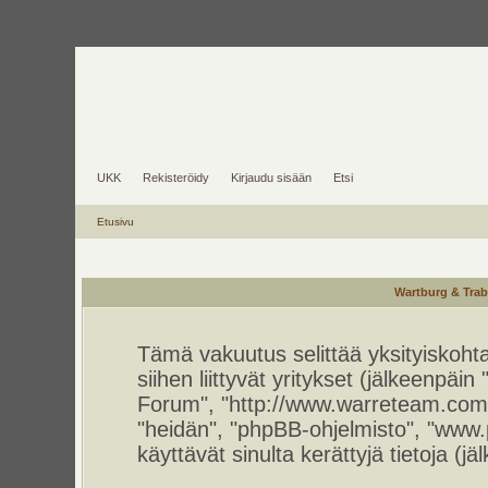
UKK
Rekisteröidy
Kirjaudu sisään
Etsi
Etusivu
Wartburg & Trab
Tämä vakuutus selittää yksityiskoht
siihen liittyvät yritykset (jälkeenpä
Forum", "http://www.warreteam.com/f
"heidän", "phpBB-ohjelmisto", "www
käyttävät sinulta kerättyjä tietoja (jä