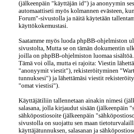
(jälkeenpäin "käyttäjän id") ja anonyymin ses
automaattiseti myös kolmannen evästeen, kun 
Forum"-sivustolla ja näitä käytetään tallenta
käyttökokemustasi.
Saatamme myös luoda phpBB-ohjelmiston ul
sivustolta, Mutta se on tämän dokumentin ulko
joilla on phpBB-ohjelmiston luomaa sisältöä. 
Tämä voi olla, mutta ei rajoita: Viestin lähe
"anonyymit viestit"), rekisteröityminen "Wa
tunnuksesi") ja lähettämäsi viestit rekisteröi
"omat viestisi").
Käyttäjätiliin tallennetaan ainakin nimesi (j
salasana, jolla kirjaudut sisään (jälkeenpäin 
sähköpostiosoite (jälkeenpäin "sähköpostioso
sivustolla on suojattu sen maan tietoturvalaill
käyttäjätunnuksen, salasanan ja sähköpostioso