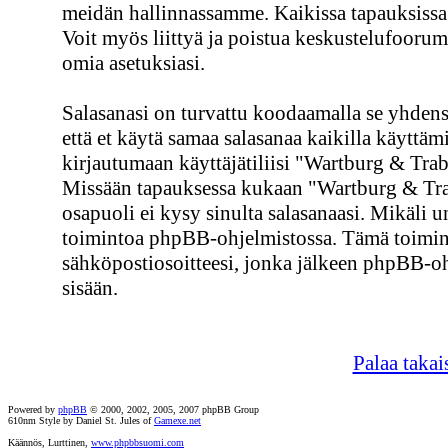
meidän hallinnassamme. Kaikissa tapauksissa vo
Voit myös liittyä ja poistua keskustelufoorum
omia asetuksiasi.
Salasanasi on turvattu koodaamalla se yhdens
että et käytä samaa salasanaa kaikilla käyttämi
kirjautumaan käyttäjätiliisi "Wartburg & Traba
Missään tapauksessa kukaan "Wartburg & Tr
osapuoli ei kysy sinulta salasanaasi. Mikäli 
toimintoa phpBB-ohjelmistossa. Tämä toimint
sähköpostiosoitteesi, jonka jälkeen phpBB-ohj
sisään.
Palaa takai
Powered by
phpBB
© 2000, 2002, 2005, 2007 phpBB Group
610nm Style by Daniel St. Jules of
Gamexe.net
Käännös, Lurttinen,
www.phpbbsuomi.com