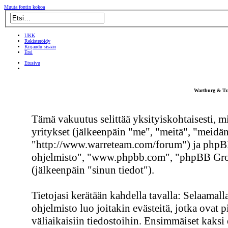
Muuta fontin kokoa
UKK
Rekisteröidy
Kirjaudu sisään
Etsi
Etusivu
Wartburg & Tra
Tämä vakuutus selittää yksityiskohtaisesti, m
yritykset (jälkeenpäin "me", "meitä", "meid
"http://www.warreteam.com/forum") ja phpBB
ohjelmisto", "www.phpbb.com", "phpBB Group"
(jälkeenpäin "sinun tiedot").
Tietojasi kerätään kahdella tavalla: Selaam
ohjelmisto luo joitakin evästeitä, jotka ovat p
väliaikaisiin tiedostoihin. Ensimmäiset kaksi 