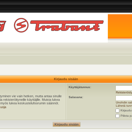
Kirjaudu sisään
Käyttäjätunnus:
Rekisteröid
öityminen vie vain hetken, mutta antaa sinulle
Salasana:
 rekisteröityneille käyttäjille. Muista lukea
Unohdin sa
ta myös lukea keskustelufoorumin säännöt.
Lähetä tunn
suoja
Kirjaudu
Piilota p