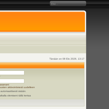
Tänään on 08 Elo 2026, 13:17
y
lasanani
usten aktivointiviesti uudelleen
 automaattisesti sisään.
aikalla olemiseni tällä kertaa