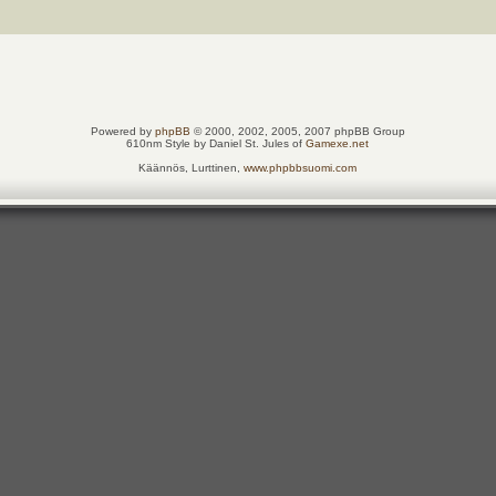
Powered by
phpBB
© 2000, 2002, 2005, 2007 phpBB Group
610nm Style by Daniel St. Jules of
Gamexe.net
Käännös, Lurttinen,
www.phpbbsuomi.com