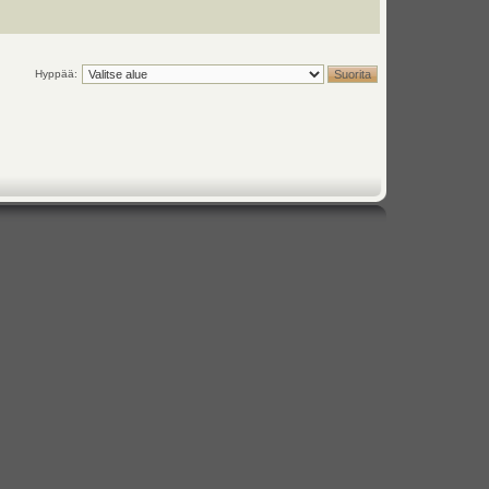
Hyppää: