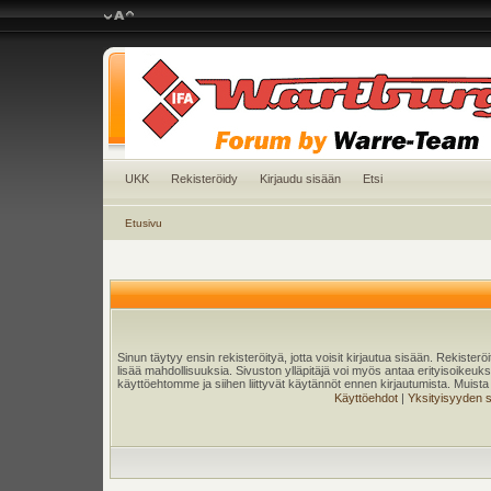
UKK
Rekisteröidy
Kirjaudu sisään
Etsi
Etusivu
Sinun täytyy ensin rekisteröityä, jotta voisit kirjautua sisään. Rekister
lisää mahdollisuuksia. Sivuston ylläpitäjä voi myös antaa erityisoikeuksia
käyttöehtomme ja siihen liittyvät käytännöt ennen kirjautumista. Muis
Käyttöehdot
|
Yksityisyyden 