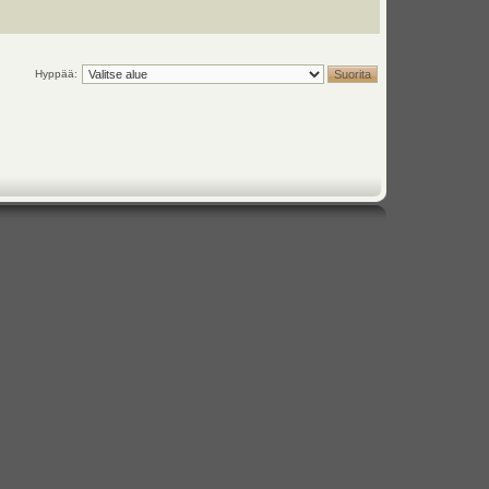
Hyppää: