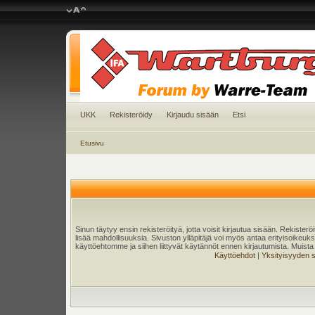
UKK
Rekisteröidy
Kirjaudu sisään
Etsi
Etusivu
Sinun täytyy ensin rekisteröityä, jotta voisit kirjautua sisään. Rekister
lisää mahdollisuuksia. Sivuston ylläpitäjä voi myös antaa erityisoikeuksia
käyttöehtomme ja siihen liittyvät käytännöt ennen kirjautumista. Muis
Käyttöehdot
|
Yksityisyyden 