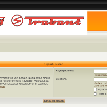
Kirjaudu sisään
Käyttäjätunnus:
Rekisteröid
öityminen vie vain hetken, mutta antaa sinulle
Salasana:
 rekisteröityneille käyttäjille. Muista lukea
Unohdin sa
ta myös lukea keskustelufoorumin säännöt.
Lähetä tunn
suoja
Kirjaudu
Piilota p