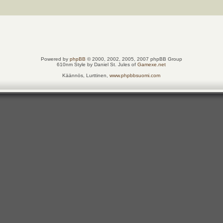
Powered by
phpBB
© 2000, 2002, 2005, 2007 phpBB Group
610nm Style by Daniel St. Jules of
Gamexe.net
Käännös, Lurttinen,
www.phpbbsuomi.com