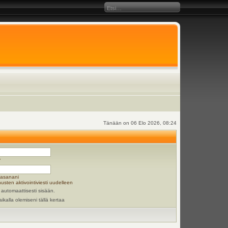
Tänään on 06 Elo 2026, 08:24
y
lasanani
usten aktivointiviesti uudelleen
 automaattisesti sisään.
aikalla olemiseni tällä kertaa