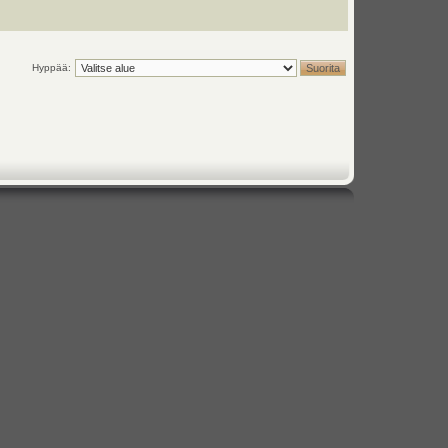
Hyppää: