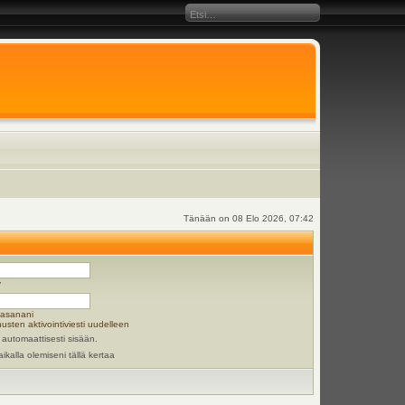
Tänään on 08 Elo 2026, 07:42
y
lasanani
usten aktivointiviesti uudelleen
 automaattisesti sisään.
aikalla olemiseni tällä kertaa