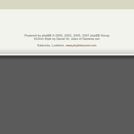
Powered by
phpBB
© 2000, 2002, 2005, 2007 phpBB Group
610nm Style by Daniel St. Jules of
Gamexe.net
Käännös, Lurttinen,
www.phpbbsuomi.com