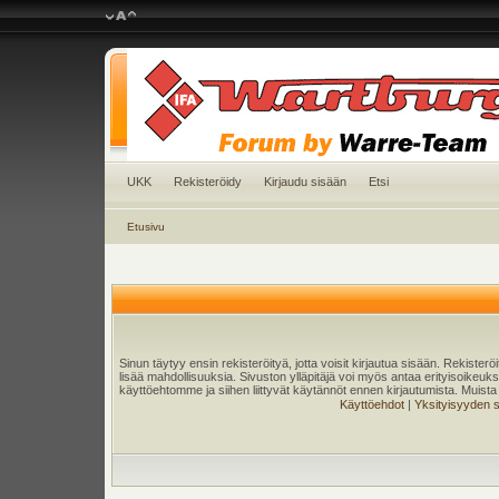
UKK
Rekisteröidy
Kirjaudu sisään
Etsi
Etusivu
Sinun täytyy ensin rekisteröityä, jotta voisit kirjautua sisään. Rekister
lisää mahdollisuuksia. Sivuston ylläpitäjä voi myös antaa erityisoikeuksia
käyttöehtomme ja siihen liittyvät käytännöt ennen kirjautumista. Muis
Käyttöehdot
|
Yksityisyyden 