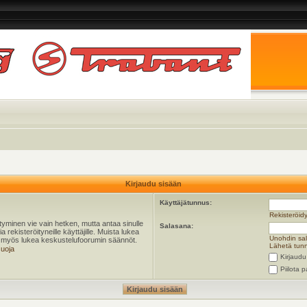
Kirjaudu sisään
Käyttäjätunnus:
Rekisteröid
öityminen vie vain hetken, mutta antaa sinulle
Salasana:
 rekisteröityneille käyttäjille. Muista lukea
Unohdin sa
ta myös lukea keskustelufoorumin säännöt.
Lähetä tunn
suoja
Kirjaudu
Piilota p