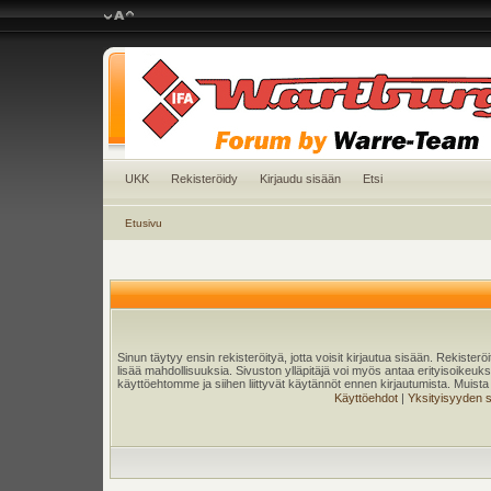
UKK
Rekisteröidy
Kirjaudu sisään
Etsi
Etusivu
Sinun täytyy ensin rekisteröityä, jotta voisit kirjautua sisään. Rekister
lisää mahdollisuuksia. Sivuston ylläpitäjä voi myös antaa erityisoikeuksia
käyttöehtomme ja siihen liittyvät käytännöt ennen kirjautumista. Muis
Käyttöehdot
|
Yksityisyyden 