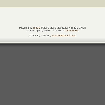
Powered by
phpBB
© 2000, 2002, 2005, 2007 phpBB Group
610nm Style by Daniel St. Jules of
Gamexe.net
Käännös, Lurttinen,
www.phpbbsuomi.com