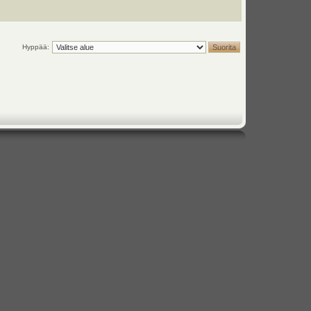
Hyppää: