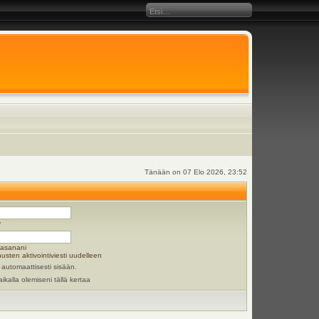
Tänään on 07 Elo 2026, 23:52
y
lasanani
usten aktivointiviesti uudelleen
 automaattisesti sisään.
aikalla olemiseni tällä kertaa