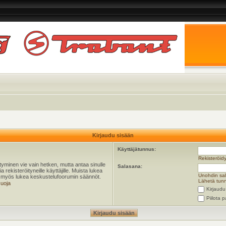
Kirjaudu sisään
Käyttäjätunnus:
Rekisteröid
öityminen vie vain hetken, mutta antaa sinulle
Salasana:
 rekisteröityneille käyttäjille. Muista lukea
Unohdin sa
ta myös lukea keskustelufoorumin säännöt.
Lähetä tunn
suoja
Kirjaudu
Piilota p