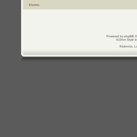
Etusivu
Powered by
phpBB
©
610nm Style by
Käännös, Lu