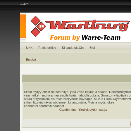
UKK
Rekisteröidy
Kirjaudu sisään
Etsi
Etusivu
Sinun täytyy ensin rekisteröityä, jotta voisit kirjautua sisään. Rekisteröitymi
vain hetken, mutta antaa sinulle lisää mahdollisuuksia. Sivuston ylläpitäjä v
antaa erityisoikeuksia rekisteröityneille käyttäjille. Muista lukea käyttöehtom
siihen liittyvät käytännöt ennen kirjautumista. Muista myös lukea
keskustelufoorumin säännöt.
Käyttöehdot
|
Yksityisyyden suoja