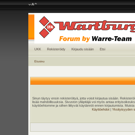
UKK
Rekisteröidy
Kirjaudu sisään
Etsi
Etusivu
Sinun täytyy ensin rekisteröityä, jotta voisit kirjautua sisään. Rekister
lisää mahdollisuuksia. Sivuston ylläpitäjä voi myös antaa erityisoikeuksia
käyttöehtomme ja siihen liittyvät käytännöt ennen kirjautumista. Muis
Käyttöehdot
|
Yksityisyyden 