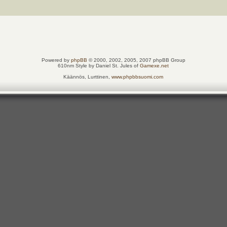
Powered by
phpBB
© 2000, 2002, 2005, 2007 phpBB Group
610nm Style by Daniel St. Jules of
Gamexe.net
Käännös, Lurttinen,
www.phpbbsuomi.com