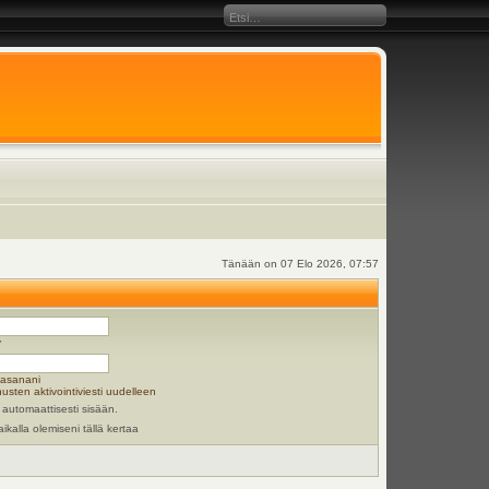
Tänään on 07 Elo 2026, 07:57
y
lasanani
usten aktivointiviesti uudelleen
 automaattisesti sisään.
aikalla olemiseni tällä kertaa