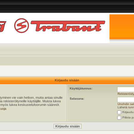
Kirjaudu sisään
Käyttäjätunnus:
Rekisteröid
öityminen vie vain hetken, mutta antaa sinulle
Salasana:
 rekisteröityneille käyttäjille. Muista lukea
Unohdin sa
ta myös lukea keskustelufoorumin säännöt.
Lähetä tunn
suoja
Kirjaudu
Piilota p