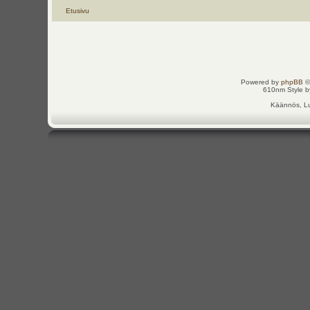
Etusivu
Powered by
phpBB
©
610nm Style by
Käännös, Lu