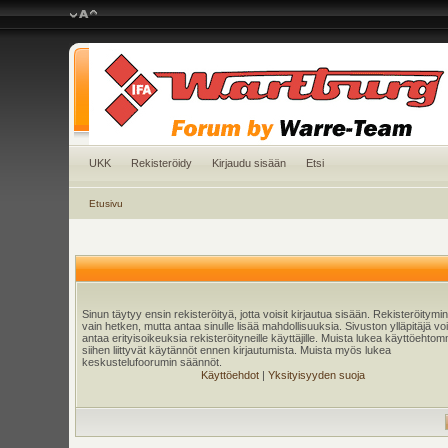
UKK
Rekisteröidy
Kirjaudu sisään
Etsi
Etusivu
Sinun täytyy ensin rekisteröityä, jotta voisit kirjautua sisään. Rekisteröitymi
vain hetken, mutta antaa sinulle lisää mahdollisuuksia. Sivuston ylläpitäjä v
antaa erityisoikeuksia rekisteröityneille käyttäjille. Muista lukea käyttöehtom
siihen liittyvät käytännöt ennen kirjautumista. Muista myös lukea
keskustelufoorumin säännöt.
Käyttöehdot
|
Yksityisyyden suoja