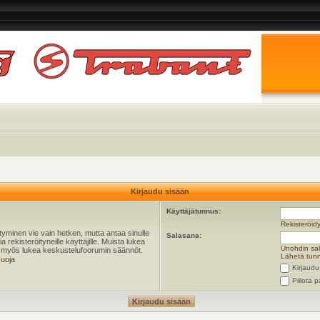
Kirjaudu sisään
Käyttäjätunnus:
Rekisteröid
öityminen vie vain hetken, mutta antaa sinulle
Salasana:
 rekisteröityneille käyttäjille. Muista lukea
Unohdin sa
ta myös lukea keskustelufoorumin säännöt.
Lähetä tunn
suoja
Kirjaudu
Piilota p