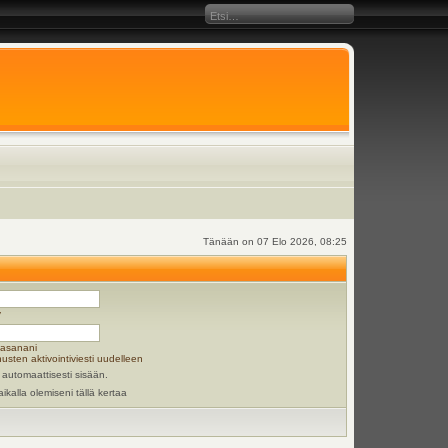
Tänään on 07 Elo 2026, 08:25
y
lasanani
usten aktivointiviesti uudelleen
 automaattisesti sisään.
aikalla olemiseni tällä kertaa