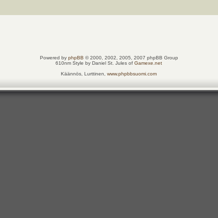
Powered by
phpBB
© 2000, 2002, 2005, 2007 phpBB Group
610nm Style by Daniel St. Jules of
Gamexe.net
Käännös, Lurttinen,
www.phpbbsuomi.com