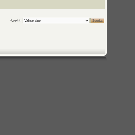
Hyppää: