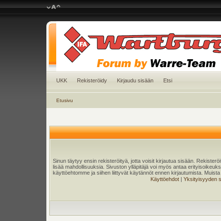
UKK
Rekisteröidy
Kirjaudu sisään
Etsi
Etusivu
Sinun täytyy ensin rekisteröityä, jotta voisit kirjautua sisään. Rekister
lisää mahdollisuuksia. Sivuston ylläpitäjä voi myös antaa erityisoikeuksia
käyttöehtomme ja siihen liittyvät käytännöt ennen kirjautumista. Muis
Käyttöehdot
|
Yksityisyyden 