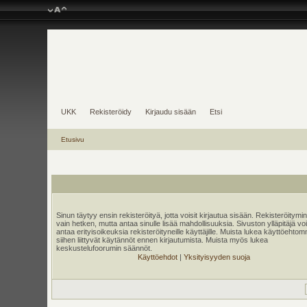
UKK
Rekisteröidy
Kirjaudu sisään
Etsi
Etusivu
Sinun täytyy ensin rekisteröityä, jotta voisit kirjautua sisään. Rekisteröitymi
vain hetken, mutta antaa sinulle lisää mahdollisuuksia. Sivuston ylläpitäjä v
antaa erityisoikeuksia rekisteröityneille käyttäjille. Muista lukea käyttöehtom
siihen liittyvät käytännöt ennen kirjautumista. Muista myös lukea
keskustelufoorumin säännöt.
Käyttöehdot
|
Yksityisyyden suoja