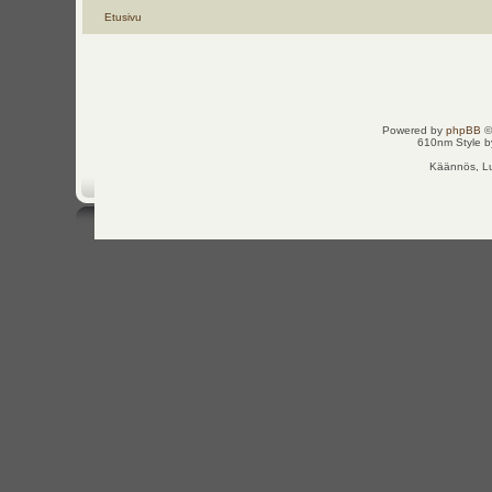
Etusivu
Powered by
phpBB
©
610nm Style by
Käännös, Lu