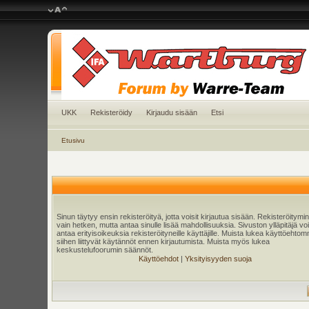
UKK
Rekisteröidy
Kirjaudu sisään
Etsi
Etusivu
Sinun täytyy ensin rekisteröityä, jotta voisit kirjautua sisään. Rekisteröitymi
vain hetken, mutta antaa sinulle lisää mahdollisuuksia. Sivuston ylläpitäjä v
antaa erityisoikeuksia rekisteröityneille käyttäjille. Muista lukea käyttöehtom
siihen liittyvät käytännöt ennen kirjautumista. Muista myös lukea
keskustelufoorumin säännöt.
Käyttöehdot
|
Yksityisyyden suoja