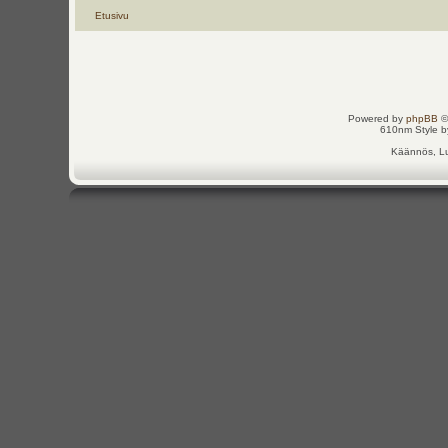
Etusivu
Powered by
phpBB
©
610nm Style by
Käännös, Lu