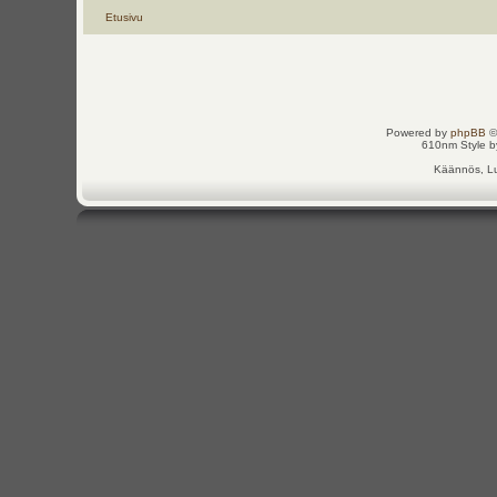
Etusivu
Powered by
phpBB
©
610nm Style by
Käännös, Lu