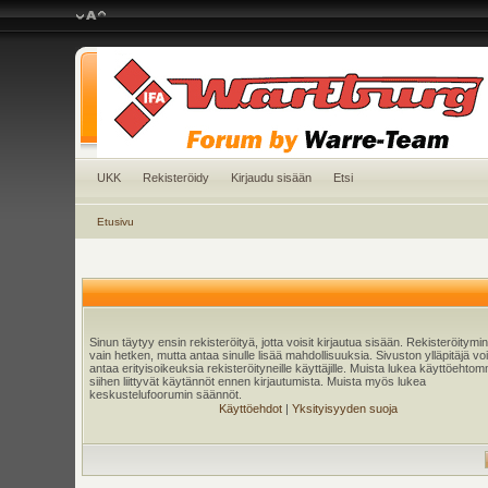
UKK
Rekisteröidy
Kirjaudu sisään
Etsi
Etusivu
Sinun täytyy ensin rekisteröityä, jotta voisit kirjautua sisään. Rekisteröitymi
vain hetken, mutta antaa sinulle lisää mahdollisuuksia. Sivuston ylläpitäjä v
antaa erityisoikeuksia rekisteröityneille käyttäjille. Muista lukea käyttöehtom
siihen liittyvät käytännöt ennen kirjautumista. Muista myös lukea
keskustelufoorumin säännöt.
Käyttöehdot
|
Yksityisyyden suoja