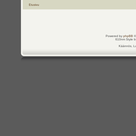
Etusivu
Powered by
phpBB
©
610nm Style by
Käännös, Lu