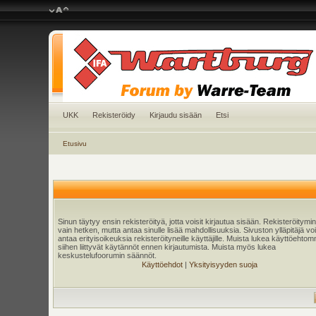
UKK
Rekisteröidy
Kirjaudu sisään
Etsi
Etusivu
Sinun täytyy ensin rekisteröityä, jotta voisit kirjautua sisään. Rekisteröitymi
vain hetken, mutta antaa sinulle lisää mahdollisuuksia. Sivuston ylläpitäjä v
antaa erityisoikeuksia rekisteröityneille käyttäjille. Muista lukea käyttöehtom
siihen liittyvät käytännöt ennen kirjautumista. Muista myös lukea
keskustelufoorumin säännöt.
Käyttöehdot
|
Yksityisyyden suoja