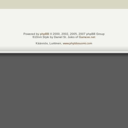
Powered by
phpBB
© 2000, 2002, 2005, 2007 phpBB Group
610nm Style by Daniel St. Jules of
Gamexe.net
Käännös, Lurttinen,
www.phpbbsuomi.com