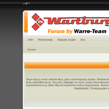
UKK
Rekisteröidy
Kirjaudu sisään
Etsi
Etusivu
Sinun täytyy ensin rekisteröityä, jotta voisit kirjautua sisään. Rekister
lisää mahdollisuuksia. Sivuston ylläpitäjä voi myös antaa erityisoikeuksia
käyttöehtomme ja siihen liittyvät käytännöt ennen kirjautumista. Muis
Käyttöehdot
|
Yksityisyyden 