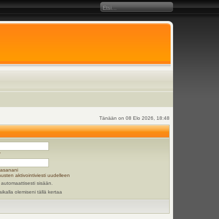
Tänään on 08 Elo 2026, 18:48
y
lasanani
usten aktivointiviesti uudelleen
 automaattisesti sisään.
aikalla olemiseni tällä kertaa