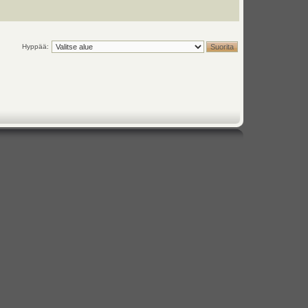
Hyppää: