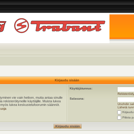
Kirjaudu sisään
Käyttäjätunnus:
Rekisteröid
öityminen vie vain hetken, mutta antaa sinulle
Salasana:
 rekisteröityneille käyttäjille. Muista lukea
Unohdin sa
ta myös lukea keskustelufoorumin säännöt.
Lähetä tunn
suoja
Kirjaudu
Piilota p