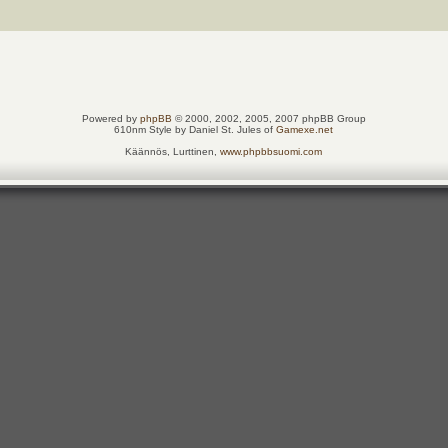
Powered by
phpBB
© 2000, 2002, 2005, 2007 phpBB Group
610nm Style by Daniel St. Jules of
Gamexe.net
Käännös, Lurttinen,
www.phpbbsuomi.com