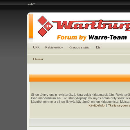
UKK
Rekisteröidy
Kirjaudu sisään
Etsi
Etusivu
Sinun täytyy ensin rekisteröityä, jotta voisit kirjautua sisään. Rekister
lisää mahdollisuuksia. Sivuston ylläpitäjä voi myös antaa erityisoikeuksia
käyttöehtomme ja siihen liittyvät käytännöt ennen kirjautumista. Muis
Käyttöehdot
|
Yksityisyyden 