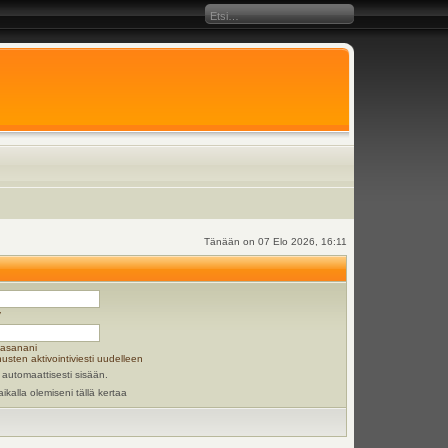
Tänään on 07 Elo 2026, 16:11
y
lasanani
usten aktivointiviesti uudelleen
 automaattisesti sisään.
aikalla olemiseni tällä kertaa