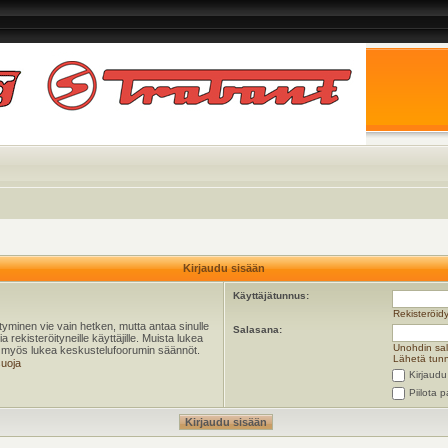
Kirjaudu sisään
Käyttäjätunnus:
Rekisteröid
öityminen vie vain hetken, mutta antaa sinulle
Salasana:
 rekisteröityneille käyttäjille. Muista lukea
Unohdin sa
ta myös lukea keskustelufoorumin säännöt.
Lähetä tunn
suoja
Kirjaudu
Piilota p