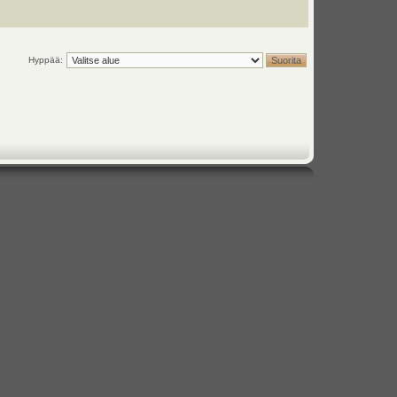
Hyppää: