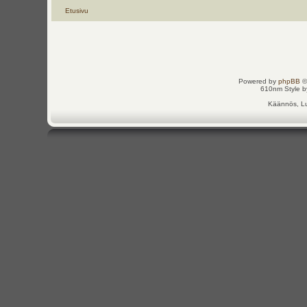
Etusivu
Powered by
phpBB
©
610nm Style by
Käännös, Lu