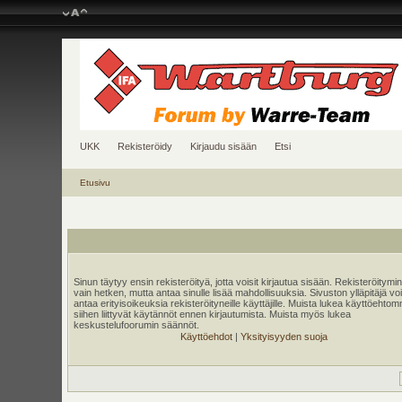
UKK
Rekisteröidy
Kirjaudu sisään
Etsi
Etusivu
Sinun täytyy ensin rekisteröityä, jotta voisit kirjautua sisään. Rekisteröitymi
vain hetken, mutta antaa sinulle lisää mahdollisuuksia. Sivuston ylläpitäjä v
antaa erityisoikeuksia rekisteröityneille käyttäjille. Muista lukea käyttöehtom
siihen liittyvät käytännöt ennen kirjautumista. Muista myös lukea
keskustelufoorumin säännöt.
Käyttöehdot
|
Yksityisyyden suoja