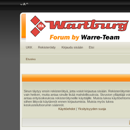
UKK
Rekisteröidy
Kirjaudu sisään
Etsi
Etusivu
Sinun täytyy ensin rekisteröityä, jotta voisit kirjautua sisään. Rekisteröitymi
vain hetken, mutta antaa sinulle lisää mahdollisuuksia. Sivuston ylläpitäjä v
antaa erityisoikeuksia rekisteröityneille käyttäjille. Muista lukea käyttöehtom
siihen liittyvät käytännöt ennen kirjautumista. Muista myös lukea
keskustelufoorumin säännöt.
Käyttöehdot
|
Yksityisyyden suoja