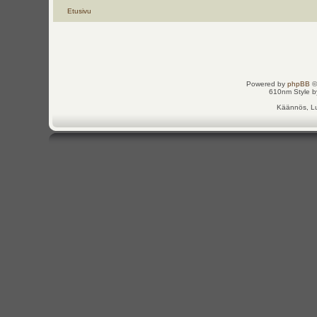
Etusivu
Powered by
phpBB
©
610nm Style by
Käännös, Lu