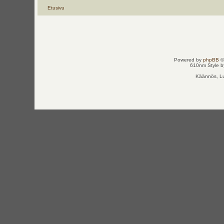
Etusivu
Powered by
phpBB
©
610nm Style by
Käännös, Lu