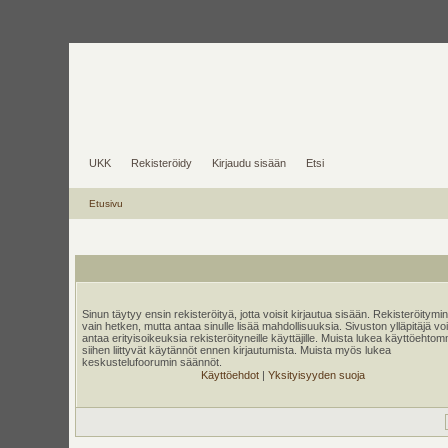
UKK
Rekisteröidy
Kirjaudu sisään
Etsi
Etusivu
Sinun täytyy ensin rekisteröityä, jotta voisit kirjautua sisään. Rekisteröitymi
vain hetken, mutta antaa sinulle lisää mahdollisuuksia. Sivuston ylläpitäjä v
antaa erityisoikeuksia rekisteröityneille käyttäjille. Muista lukea käyttöehtom
siihen liittyvät käytännöt ennen kirjautumista. Muista myös lukea
keskustelufoorumin säännöt.
Käyttöehdot
|
Yksityisyyden suoja