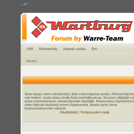
UKK
Rekisteröidy
Kirjaudu sisään
Etsi
Etusivu
Sinun täytyy ensin rekisteröityä, jotta voisit kirjautua sisään. Rekisteröitymi
vain hetken, mutta antaa sinulle lisää mahdollisuuksia. Sivuston ylläpitäjä v
antaa erityisoikeuksia rekisteröityneille käyttäjille. Muista lukea käyttöehtom
siihen liittyvät käytännöt ennen kirjautumista. Muista myös lukea
keskustelufoorumin säännöt.
Käyttöehdot
|
Yksityisyyden suoja