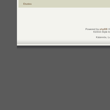
Etusivu
Powered by
phpBB
©
610nm Style by
Käännös, Lu