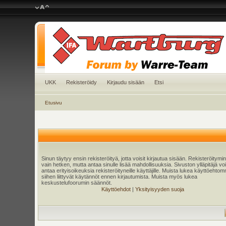
UKK
Rekisteröidy
Kirjaudu sisään
Etsi
Etusivu
Sinun täytyy ensin rekisteröityä, jotta voisit kirjautua sisään. Rekisteröitymi
vain hetken, mutta antaa sinulle lisää mahdollisuuksia. Sivuston ylläpitäjä v
antaa erityisoikeuksia rekisteröityneille käyttäjille. Muista lukea käyttöehtom
siihen liittyvät käytännöt ennen kirjautumista. Muista myös lukea
keskustelufoorumin säännöt.
Käyttöehdot
|
Yksityisyyden suoja