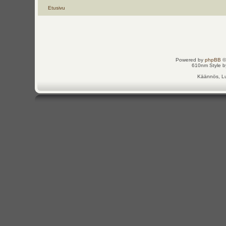
Etusivu
Powered by
phpBB
©
610nm Style by
Käännös, Lu