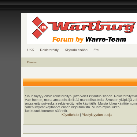
UKK
Rekisteröidy
Kirjaudu sisään
Etsi
Etusivu
Sinun täytyy ensin rekisteröityä, jotta voisit kirjautua sisään. Rekisteröitymi
vain hetken, mutta antaa sinulle lisää mahdollisuuksia. Sivuston ylläpitäjä v
antaa erityisoikeuksia rekisteröityneille käyttäjille. Muista lukea käyttöehtom
siihen liittyvät käytännöt ennen kirjautumista. Muista myös lukea
keskustelufoorumin säännöt.
Käyttöehdot
|
Yksityisyyden suoja