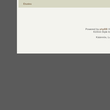
Etusivu
Powered by
phpBB
©
610nm Style by
Käännös, Lu