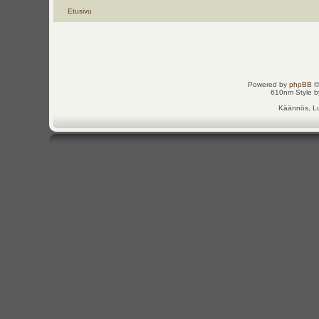
Etusivu
Powered by
phpBB
©
610nm Style by
Käännös, Lu