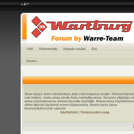
UKK
Rekisteröidy
Kirjaudu sisään
Etsi
Etusivu
Sinun täytyy ensin rekisteröityä, jotta voisit kirjautua sisään. Rekisteröitymi
vain hetken, mutta antaa sinulle lisää mahdollisuuksia. Sivuston ylläpitäjä v
antaa erityisoikeuksia rekisteröityneille käyttäjille. Muista lukea käyttöehtom
siihen liittyvät käytännöt ennen kirjautumista. Muista myös lukea
keskustelufoorumin säännöt.
Käyttöehdot
|
Yksityisyyden suoja