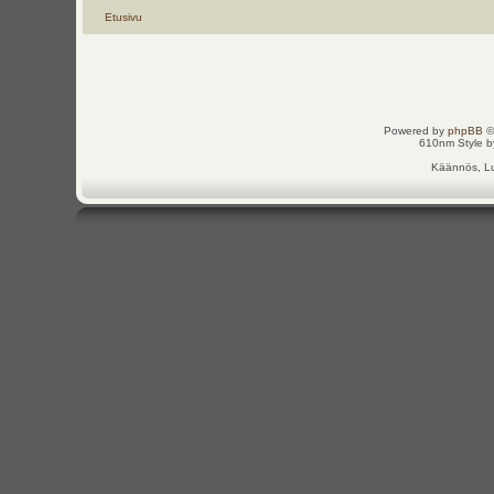
Etusivu
Powered by
phpBB
©
610nm Style by
Käännös, Lu