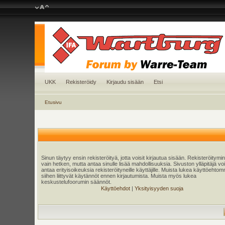
UKK
Rekisteröidy
Kirjaudu sisään
Etsi
Etusivu
Sinun täytyy ensin rekisteröityä, jotta voisit kirjautua sisään. Rekisteröitymi
vain hetken, mutta antaa sinulle lisää mahdollisuuksia. Sivuston ylläpitäjä v
antaa erityisoikeuksia rekisteröityneille käyttäjille. Muista lukea käyttöehtom
siihen liittyvät käytännöt ennen kirjautumista. Muista myös lukea
keskustelufoorumin säännöt.
Käyttöehdot
|
Yksityisyyden suoja