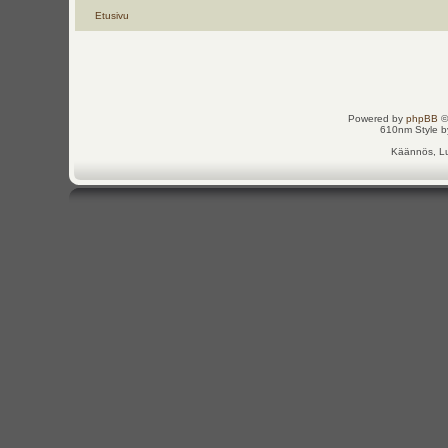
Etusivu
Powered by
phpBB
©
610nm Style by
Käännös, Lu