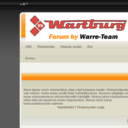
UKK
Rekisteröidy
Kirjaudu sisään
Etsi
Etusivu
Sinun täytyy ensin rekisteröityä, jotta voisit kirjautua sisään. Rekisteröitymi
vain hetken, mutta antaa sinulle lisää mahdollisuuksia. Sivuston ylläpitäjä v
antaa erityisoikeuksia rekisteröityneille käyttäjille. Muista lukea käyttöehtom
siihen liittyvät käytännöt ennen kirjautumista. Muista myös lukea
keskustelufoorumin säännöt.
Käyttöehdot
|
Yksityisyyden suoja