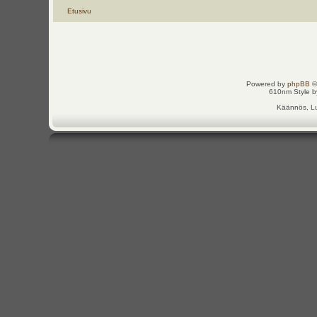
Etusivu
Powered by
phpBB
©
610nm Style by
Käännös, Lu