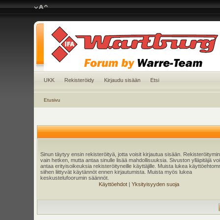
UKK
Rekisteröidy
Kirjaudu sisään
Etsi
Etusivu
Sinun täytyy ensin rekisteröityä, jotta voisit kirjautua sisään. Rekisteröitymi
vain hetken, mutta antaa sinulle lisää mahdollisuuksia. Sivuston ylläpitäjä v
antaa erityisoikeuksia rekisteröityneille käyttäjille. Muista lukea käyttöehtom
siihen liittyvät käytännöt ennen kirjautumista. Muista myös lukea
keskustelufoorumin säännöt.
Käyttöehdot
|
Yksityisyyden suoja