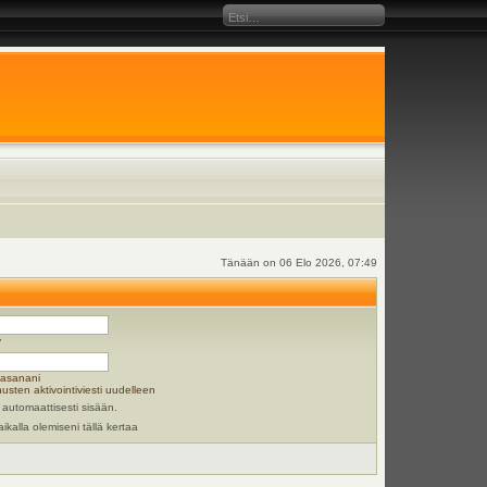
Tänään on 06 Elo 2026, 07:49
y
lasanani
usten aktivointiviesti uudelleen
 automaattisesti sisään.
aikalla olemiseni tällä kertaa