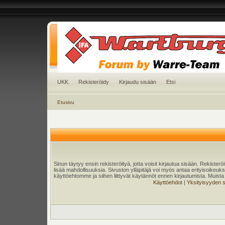
UKK
Rekisteröidy
Kirjaudu sisään
Etsi
Etusivu
Sinun täytyy ensin rekisteröityä, jotta voisit kirjautua sisään. Rekister
lisää mahdollisuuksia. Sivuston ylläpitäjä voi myös antaa erityisoikeuksia
käyttöehtomme ja siihen liittyvät käytännöt ennen kirjautumista. Muis
Käyttöehdot
|
Yksityisyyden 