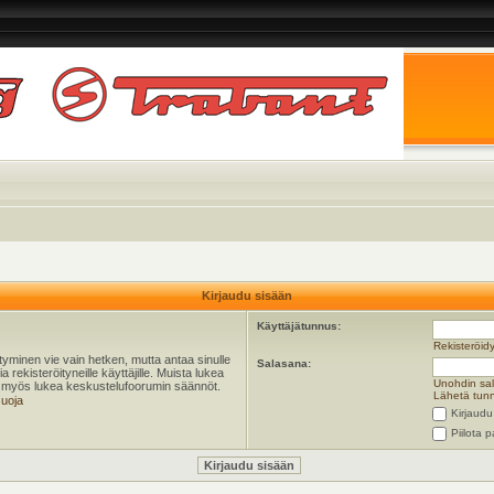
Kirjaudu sisään
Käyttäjätunnus:
Rekisteröid
öityminen vie vain hetken, mutta antaa sinulle
Salasana:
 rekisteröityneille käyttäjille. Muista lukea
Unohdin sa
ta myös lukea keskustelufoorumin säännöt.
Lähetä tunn
suoja
Kirjaudu
Piilota p