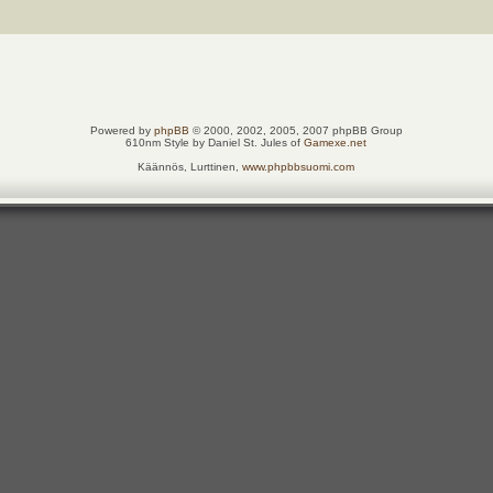
Powered by
phpBB
© 2000, 2002, 2005, 2007 phpBB Group
610nm Style by Daniel St. Jules of
Gamexe.net
Käännös, Lurttinen,
www.phpbbsuomi.com