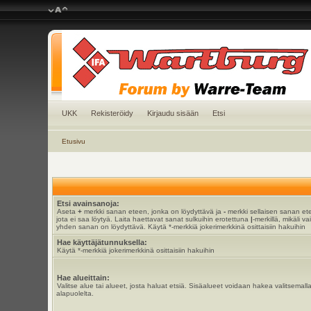
UKK
Rekisteröidy
Kirjaudu sisään
Etsi
Etusivu
Etsi avainsanoja:
Aseta
+
merkki sanan eteen, jonka on löydyttävä ja
-
merkki sellaisen sanan et
jota ei saa löytyä. Laita haettavat sanat sulkuihin erotettuna
|
-merkillä, mikäli va
yhden sanan on löydyttävä. Käytä *-merkkiä jokerimerkkinä osittaisiin hakuihin
Hae käyttäjätunnuksella:
Käytä *-merkkiä jokerimerkkinä osittaisiin hakuihin
Hae alueittain:
Valitse alue tai alueet, josta haluat etsiä. Sisäalueet voidaan hakea valitsemall
alapuolelta.