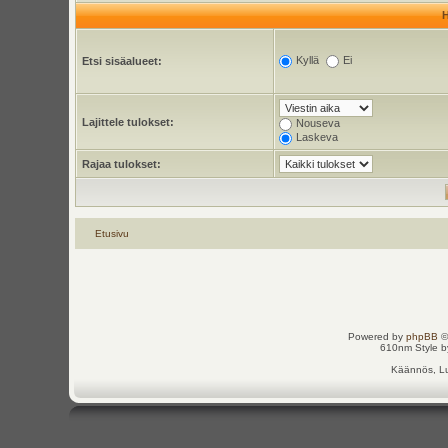
Kyllä
Ei
Etsi sisäalueet:
Lajittele tulokset:
Nouseva
Laskeva
Rajaa tulokset:
Etusivu
Powered by
phpBB
©
610nm Style by
Käännös, Lu