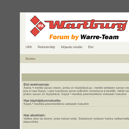
UKK
Rekisteröidy
Kirjaudu sisään
Etsi
Etusivu
Etsi avainsanoja:
Aseta
+
merkki sanan eteen, jonka on löydyttävä ja
-
merkki sellaisen sanan et
jota ei saa löytyä. Laita haettavat sanat sulkuihin erotettuna
|
-merkillä, mikäli va
yhden sanan on löydyttävä. Käytä *-merkkiä jokerimerkkinä osittaisiin hakuihin
Hae käyttäjätunnuksella:
Käytä *-merkkiä jokerimerkkinä osittaisiin hakuihin
Hae alueittain:
Valitse alue tai alueet, josta haluat etsiä. Sisäalueet voidaan hakea valitsemall
alapuolelta.