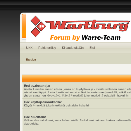
UKK
Rekisteröidy
Kirjaudu sisään
Etsi
Etusivu
Etsi avainsanoja:
Aseta
+
merkki sanan eteen, jonka on löydyttävä ja
-
merkki sellaisen sanan et
jota ei saa löytyä. Laita haettavat sanat sulkuihin erotettuna
|
-merkillä, mikäli va
yhden sanan on löydyttävä. Käytä *-merkkiä jokerimerkkinä osittaisiin hakuihin
Hae käyttäjätunnuksella:
Käytä *-merkkiä jokerimerkkinä osittaisiin hakuihin
Hae alueittain:
Valitse alue tai alueet, josta haluat etsiä. Sisäalueet voidaan hakea valitsemall
alapuolelta.