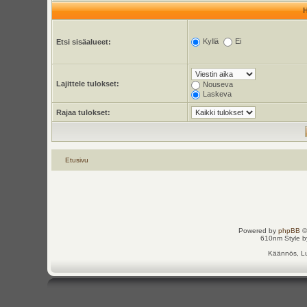
Kyllä
Ei
Etsi sisäalueet:
Lajittele tulokset:
Nouseva
Laskeva
Rajaa tulokset:
Etusivu
Powered by
phpBB
©
610nm Style by
Käännös, Lu