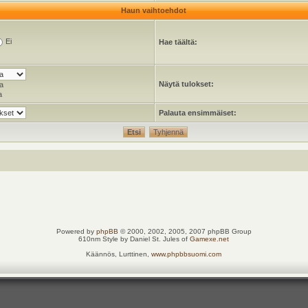
Haun vaihtoehdot
Ei
Hae täältä:
Näytä tulokset:
a
a
Palauta ensimmäiset:
Powered by
phpBB
© 2000, 2002, 2005, 2007 phpBB Group
610nm Style by Daniel St. Jules of
Gamexe.net
Käännös, Lurttinen,
www.phpbbsuomi.com