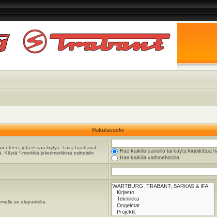
Hakulauseke
n eteen, jota ei saa löytyä. Laita haettavat
Hae kaikilla sanoilla tai käytä kirjoitettua 
. Käytä *-merkkiä jokerimerkkinä osittaisiin
Hae kaikilla vaihtoehdoilla
emalla se alapuolelta.