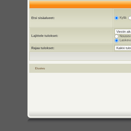
Kyllä
Etsi sisäalueet:
Lajittele tulokset:
Nousev
Laskev
Rajaa tulokset:
Etusivu