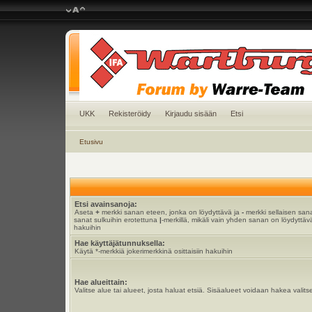
UKK
Rekisteröidy
Kirjaudu sisään
Etsi
Etusivu
Etsi avainsanoja:
Aseta
+
merkki sanan eteen, jonka on löydyttävä ja
-
merkki sellaisen sana
sanat sulkuihin erotettuna
|
-merkillä, mikäli vain yhden sanan on löydyttävä
hakuihin
Hae käyttäjätunnuksella:
Käytä *-merkkiä jokerimerkkinä osittaisiin hakuihin
Hae alueittain:
Valitse alue tai alueet, josta haluat etsiä. Sisäalueet voidaan hakea valits