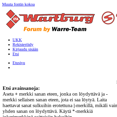
Muuta fontin kokoa
UKK
Rekisteröidy
Kirjaudu sisään
Etsi
Etusivu
Etsi avainsanoja:
Aseta
+
merkki sanan eteen, jonka on löydyttävä ja
-
merkki sellaisen sanan eteen, jota ei saa löytyä. Laita
haettavat sanat sulkuihin erotettuna
|
-merkillä, mikäli vai
yhden sanan on löydyttävä. Käytä *-merkkiä
jokerimerkkinä osittaisiin hakuihin