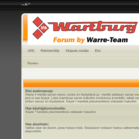
UKK
Rekisteröidy
Kirjaudu sisään
Etsi
Etusivu
Etsi avainsanoja:
Aseta
+
merkki sanan eteen, jonka on löydyttävä ja
-
merkki sellaisen sanan et
jota ei saa löytyä. Laita haettavat sanat sulkuihin erotettuna
|
-merkillä, mikäli va
yhden sanan on löydyttävä. Käytä *-merkkiä jokerimerkkinä osittaisiin hakuihin
Hae käyttäjätunnuksella:
Käytä *-merkkiä jokerimerkkinä osittaisiin hakuihin
Hae alueittain:
Valitse alue tai alueet, josta haluat etsiä. Sisäalueet voidaan hakea valitsemall
alapuolelta.