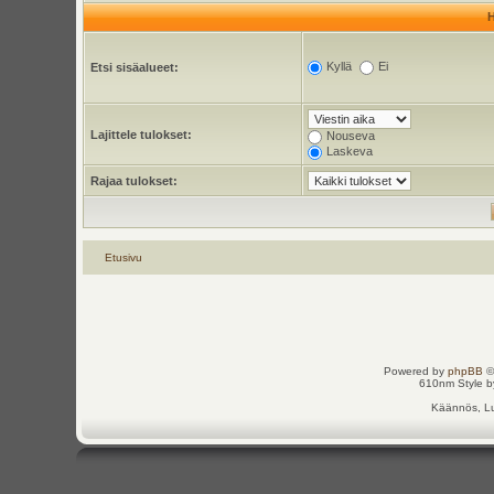
Kyllä
Ei
Etsi sisäalueet:
Lajittele tulokset:
Nouseva
Laskeva
Rajaa tulokset:
Etusivu
Powered by
phpBB
©
610nm Style by
Käännös, Lu