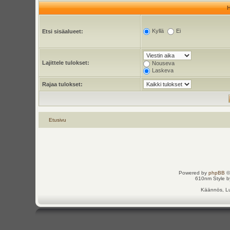
Kyllä
Ei
Etsi sisäalueet:
Lajittele tulokset:
Nouseva
Laskeva
Rajaa tulokset:
Etusivu
Powered by
phpBB
©
610nm Style by
Käännös, Lu