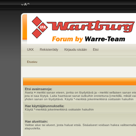
UKK
Rekisteröidy
Kirjaudu sisään
Etsi
Etusivu
Etsi avainsanoja:
Aseta
+
merkki sanan eteen, jonka on löydyttävä ja
-
merkki sellaisen sanan et
jota ei saa löytyä. Laita haettavat sanat sulkuihin erotettuna
|
-merkillä, mikäli va
yhden sanan on löydyttävä. Käytä *-merkkiä jokerimerkkinä osittaisiin hakuihin
Hae käyttäjätunnuksella:
Käytä *-merkkiä jokerimerkkinä osittaisiin hakuihin
Hae alueittain:
Valitse alue tai alueet, josta haluat etsiä. Sisäalueet voidaan hakea valitsemall
alapuolelta.